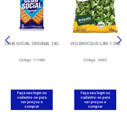
CLUB SOCIAL ORIGINAL 24G
VEG.BROCOLIS-LAR-1,1KG
Código: 111589
Código: 16001
Faça seu login ou
Faça seu login ou
cadastre-se para
cadastre-se para
ver preços e
ver preços e
comprar
comprar