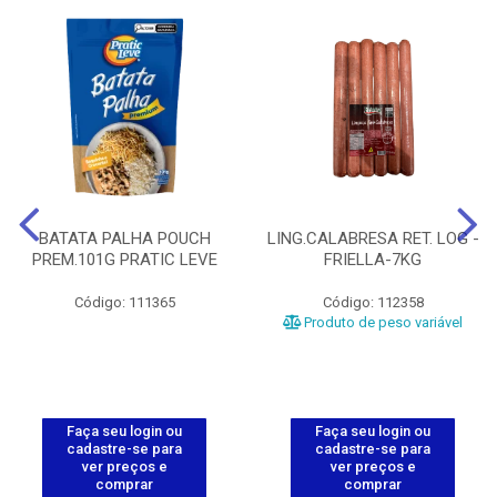
BATATA PALHA POUCH
LING.CALABRESA RET. LOG -
PREM.101G PRATIC LEVE
FRIELLA-7KG
Código: 111365
Código: 112358
Produto de peso variável
Faça seu login ou
Faça seu login ou
cadastre-se para
cadastre-se para
ver preços e
ver preços e
comprar
comprar