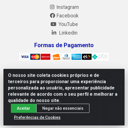
Instagram
Facebook
YouTube
Linkedin
Formas de Pagamento
O nosso site coleta cookies próprios e de
Mix Alimentos LTDA - Quadra Asr Ne 55 (412 Norte), Alameda
terceiros para proporcionar uma experiência
02, S/N - Plano Diretor Norte, Palmas/TO - CEP 77.006-540 -
personalizada ao usuário, apresentar publicidade
CNPJ 05.922.500/0001-02
relevante de acordo com o seu perfil e melhorar a
qualidade do nosso site.
Aceitar
Negar não essenciais
Preferências de Cookies