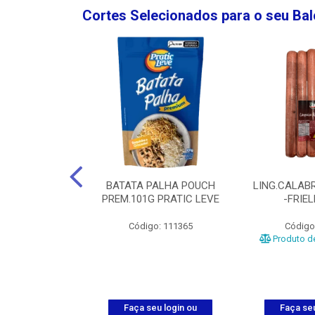
Cortes Selecionados para o seu Ba
NGO GROSSA-
BATATA PALHA POUCH
LING.CALABR
TO-5KG
PREM.101G PRATIC LEVE
-FRIE
o: 5024
Código: 111365
Código
Produto de
u login ou
Faça seu login ou
Faça seu