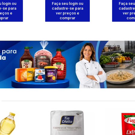
 login ou
Faça seu login ou
Faça seu
e-se para
cadastre-se para
cadastre
reços e
ver preços e
ver pr
prar
comprar
com