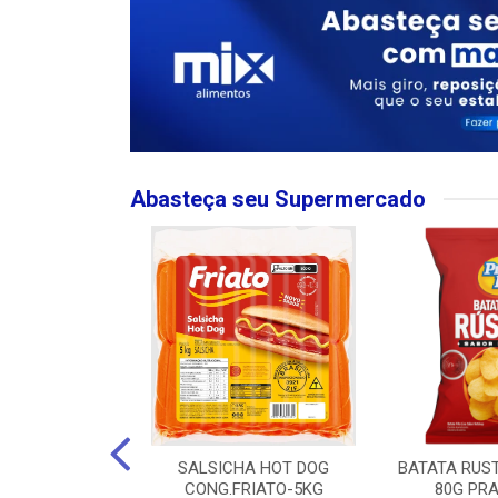
Abasteça seu Supermercado
MPO LARGO
SALSICHA HOT DOG
BATATA RUS
 ROSE 750ML
CONG.FRIATO-5KG
80G PRA