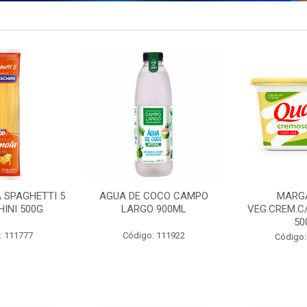
 SPAGHETTI 5
AGUA DE COCO CAMPO
MARG
INI 500G
LARGO 900ML
VEG.CREM.C
50
: 111777
Código: 111922
Código: