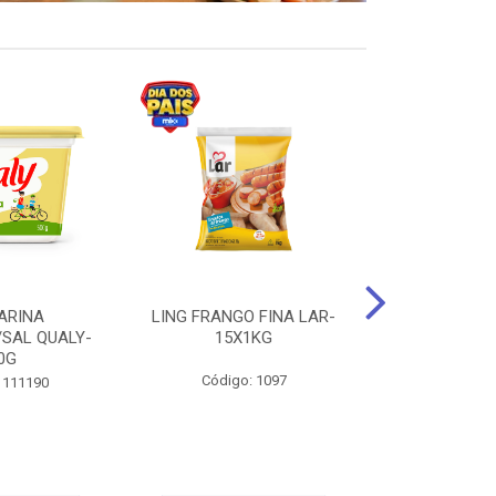
ARINA
LING FRANGO FINA LAR-
SUCO DE UVA
/SAL QUALY-
15X1KG
LARGO 
0G
Código: 1097
Código:
 111190