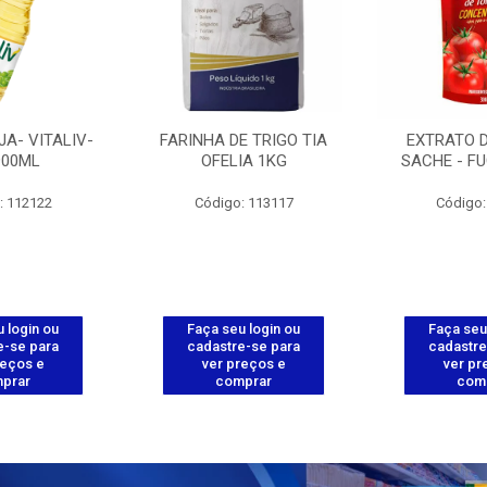
JA- VITALIV-
FARINHA DE TRIGO TIA
EXTRATO 
900ML
OFELIA 1KG
SACHE - FU
: 112122
Código: 113117
Código:
 login ou
Faça seu login ou
Faça seu
e-se para
cadastre-se para
cadastre
reços e
ver preços e
ver pr
prar
comprar
com