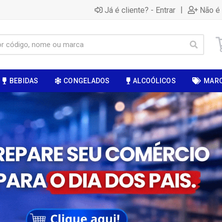
|
Já é cliente? - Entrar
Não é 
BEBIDAS
CONGELADOS
ALCOÓLICOS
MAR