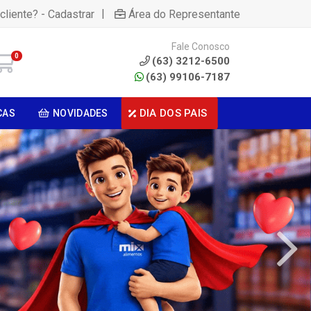
|
cliente? - Cadastrar
Área do Representante
Fale Conosco
0
(63) 3212-6500
(63) 99106-7187
DIA DOS PAIS
CAS
NOVIDADES