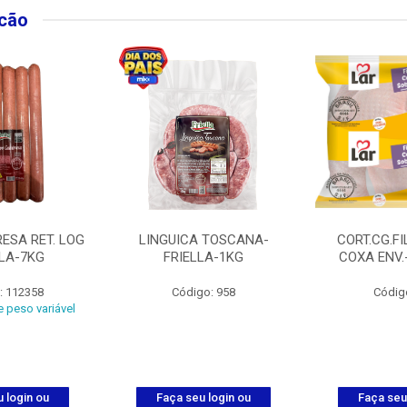
lcão
ESA RET. LOG
LINGUICA TOSCANA-
CORT.CG.FI
LLA-7KG
FRIELLA-1KG
COXA ENV.
: 112358
Código: 958
Códig
 peso variável
 login ou
Faça seu login ou
Faça seu