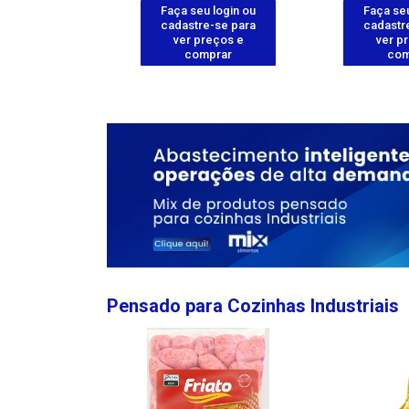
u login ou
Faça seu login ou
Faça seu
e-se para
cadastre-se para
cadastr
reços e
ver preços e
ver p
mprar
comprar
com
Pensado para Cozinhas Industriais