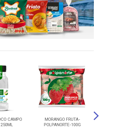
OCO CAMPO
MORANGO FRUTA-
STEAK FRANGO
 250ML
POLPANORTE-100G