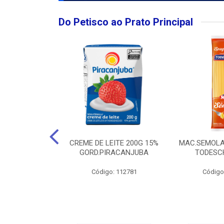
Do Petisco ao Prato Principal
O LARGO BRUT
CREME DE LEITE 200G 15%
MAC.SEMOLA
50ML
GORD.PIRACANJUBA
TODESCH
: 111989
Código: 112781
Código