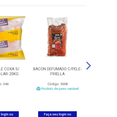
LE COXA S/
BACON DEFUMADO C/PELE-
FILE PEITO
-LAR-20KG
FRIELLA
FRIAT
o: 346
Código: 5008
Código
Produto de peso variável
 login ou
Faça seu login ou
Faça seu 