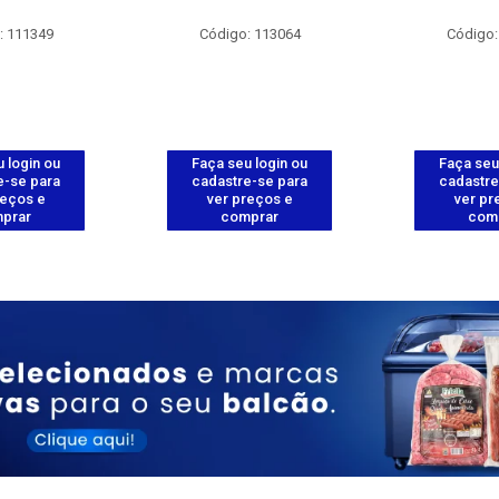
: 111349
Código: 113064
Código:
 login ou
Faça seu login ou
Faça seu
e-se para
cadastre-se para
cadastre
reços e
ver preços e
ver pr
prar
comprar
com