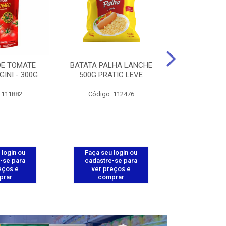
DE TOMATE
BATATA PALHA LANCHE
CORT.CG.FI
GINI - 300G
500G PRATIC LEVE
COXA ENV.
 111882
Código: 112476
Código
 login ou
Faça seu login ou
Faça seu 
-se para
cadastre-se para
cadastre
eços e
ver preços e
ver pr
prar
comprar
comp