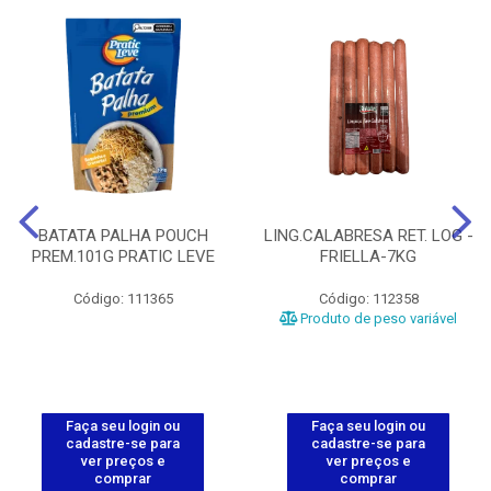
BATATA PALHA POUCH
LING.CALABRESA RET. LOG -
PREM.101G PRATIC LEVE
FRIELLA-7KG
Código: 111365
Código: 112358
Produto de peso variável
Faça seu login ou
Faça seu login ou
cadastre-se para
cadastre-se para
ver preços e
ver preços e
comprar
comprar