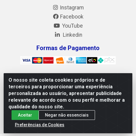
Instagram
Facebook
YouTube
Linkedin
Formas de Pagamento
O nosso site coleta cookies próprios e de
Mix Alimentos LTDA - Quadra Asr Ne 55 (412 Norte), Alameda
terceiros para proporcionar uma experiência
02, S/N - Plano Diretor Norte, Palmas/TO - CEP 77.006-540 -
personalizada ao usuário, apresentar publicidade
CNPJ 05.922.500/0001-02
relevante de acordo com o seu perfil e melhorar a
qualidade do nosso site.
Aceitar
Negar não essenciais
Preferências de Cookies