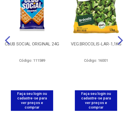
CLUB SOCIAL ORIGINAL 24G
VEG.BROCOLIS-LAR-1,1KG
Código: 111589
Código: 16001
Faça seu login ou
Faça seu login ou
cadastre-se para
cadastre-se para
ver preços e
ver preços e
comprar
comprar