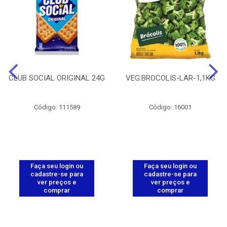
CLUB SOCIAL ORIGINAL 24G
VEG.BROCOLIS-LAR-1,1KG
Código: 111589
Código: 16001
Faça seu login ou
Faça seu login ou
cadastre-se para
cadastre-se para
ver preços e
ver preços e
comprar
comprar