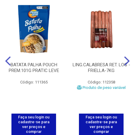
BATATA PALHA POUCH
LING.CALABRESA RET. LOG -
PREM.101G PRATIC LEVE
FRIELLA-7KG
Código: 111365
Código: 112358
Produto de peso variável
Faça seu login ou
Faça seu login ou
cadastre-se para
cadastre-se para
ver preços e
ver preços e
comprar
comprar