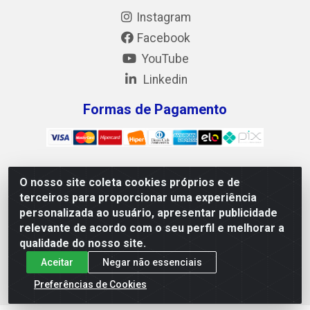
Instagram
Facebook
YouTube
Linkedin
Formas de Pagamento
O nosso site coleta cookies próprios e de
Mix Alimentos LTDA - Quadra Asr Ne 55 (412 Norte), Alameda
terceiros para proporcionar uma experiência
02, S/N - Plano Diretor Norte, Palmas/TO - CEP 77.006-540 -
personalizada ao usuário, apresentar publicidade
CNPJ 05.922.500/0001-02
relevante de acordo com o seu perfil e melhorar a
qualidade do nosso site.
Aceitar
Negar não essenciais
Preferências de Cookies