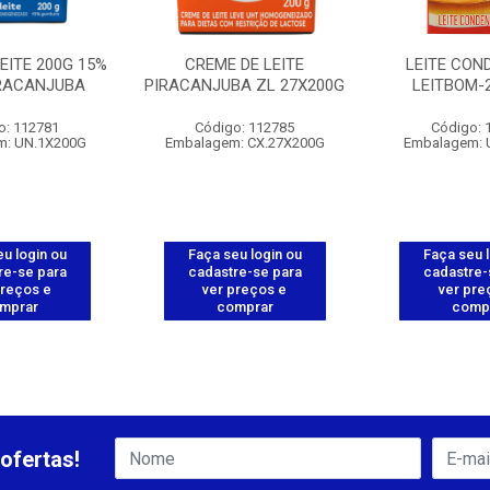
EITE 200G 15%
CREME DE LEITE
LEITE CON
IRACANJUBA
PIRACANJUBA ZL 27X200G
LEITBOM-
o: 112781
Código: 112785
Código: 
m: UN.1X200G
Embalagem: CX.27X200G
Embalagem: 
u login ou
Faça seu login ou
Faça seu 
re-se para
cadastre-se para
cadastre-
preços e
ver preços e
ver pre
mprar
comprar
comp
ofertas!