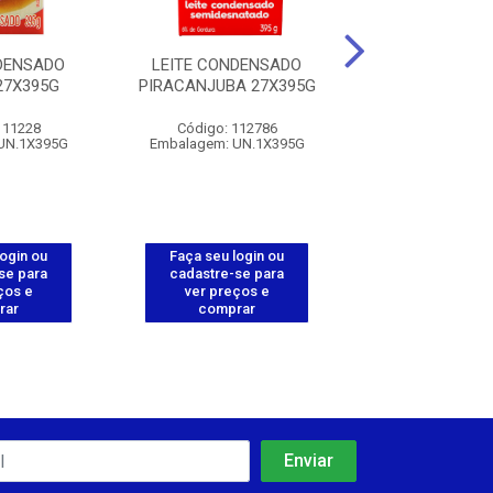
DENSADO
LEITE CONDENSADO
LEITE CONDE
27X395G
PIRACANJUBA 27X395G
PIRACANJUBA ZL
111228
Código: 112786
Código: 112
UN.1X395G
Embalagem: UN.1X395G
Embalagem: UN
login ou
Faça seu login ou
Faça seu log
se para
cadastre-se para
cadastre-se 
ços e
ver preços e
ver preços
rar
comprar
comprar