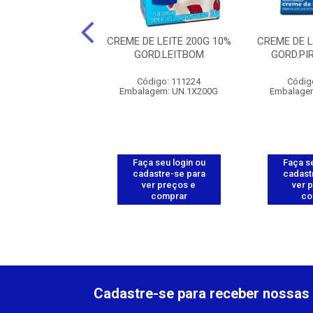
E CONDENSADO
CREME DE LEITE 200G 10%
CREME DE L
JUBA ZL 27X395G
GORD.LEITBOM
GORD.P
digo: 112799
Código: 111224
Códig
gem: UN.1X395G
Embalagem: UN.1X200G
Embalage
 seu login ou
Faça seu login ou
Faça se
astre-se para
cadastre-se para
cadast
er preços e
ver preços e
ver 
comprar
comprar
co
Cadastre-se para receber nossas 