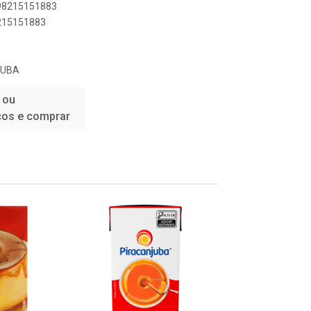
898215151883
8215151883
JUBA
 ou
ços e comprar