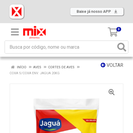
Baixe já nosso APP
0
VOLTAR
INÍCIO
AVES
CORTES DE AVES
COXA S/COXA ENV. JAGUA 20KG