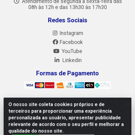
Atendimento de segunda a sexta-feira das
08h às 12h e das 13h30 às 17h30
Redes Sociais
Instagram
Facebook
YouTube
Linkedin
Formas de Pagamento
O nosso site coleta cookies próprios e de
Mix Alimentos LTDA - Quadra Asr Ne 55 (412 Norte),
terceiros para proporcionar uma experiência
Alameda 02, S/N - Plano Diretor Norte, Palmas/TO - CEP
personalizada ao usuário, apresentar publicidade
77.006-540 - CNPJ 05.922.500/0001-02
relevante de acordo com o seu perfil e melhorar a
qualidade do nosso site.