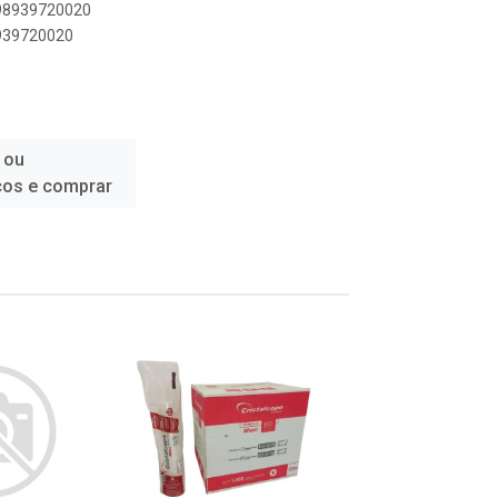
898939720020
8939720020
 ou
ços e comprar