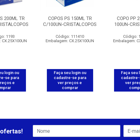
S 200ML TR
COPOS PS 150ML TR
COPO PP 2
RISTALCOPOS
C/100UN-CRISTALCOPOS
100UN-CRI
go: 1193
Código: 111410
Código: 
: CX.25X100UN
Embalagem: CX.25X100UN
Embalagem: C
u login ou
Faça seu login ou
Faça seu 
re-se para
cadastre-se para
cadastre-
preços e
ver preços e
ver pre
mprar
comprar
comp
ofertas!