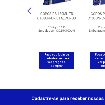
 PP 440ML CR
COPOS PS 180ML TR
COPOS P
-CRISTALCOPOS
C100UN-CRISTALCOPOS
C100UN-C
ódigo: 1215
Código: 1192
Códi
gem: CX.20X50UN
Embalagem: CX.25X100UN
Embalagem
 seu login ou
Faça seu login ou
Faça se
astre-se para
cadastre-se para
cadast
er preços e
ver preços e
ver 
comprar
comprar
co
Cadastre-se para receber nossas 