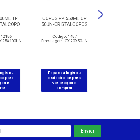
00ML TR
COPOS PP 550ML CR
COPO PP 440
STALCOPO
50UN-CRISTALCOPOS
50UND-CRISTA
112156
Código: 1457
Código: 12
X.25X100UN
Embalagem: CX.20X50UN
Embalagem: CX.
login ou
Faça seu login ou
Faça seu log
se para
cadastre-se para
cadastre-se 
ços e
ver preços e
ver preços
rar
comprar
comprar