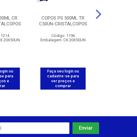
30ML CR
COPOS PS 500ML TR
COPOS PS 40
TALCOPOS
C50UN-CRISTALCOPOS
C50UN-CRISTA
 1214
Código: 1196
Código: 11
CX.20X50UN
Embalagem: CX.20X50UN
Embalagem: CX.
login ou
Faça seu login ou
Faça seu log
se para
cadastre-se para
cadastre-se 
ços e
ver preços e
ver preços
rar
comprar
comprar