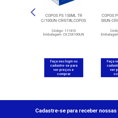
 PS 400ML TR
COPOS PS 150ML TR
COPOS P
-CRISTALCOPOS
C/100UN-CRISTALCOPOS
50UN-CR
ódigo: 1195
Código: 111410
Códi
gem: CX.20X50UN
Embalagem: CX.25X100UN
Embalagem
 seu login ou
Faça seu login ou
Faça se
astre-se para
cadastre-se para
cadast
er preços e
ver preços e
ver 
comprar
comprar
co
Cadastre-se para receber nossas 