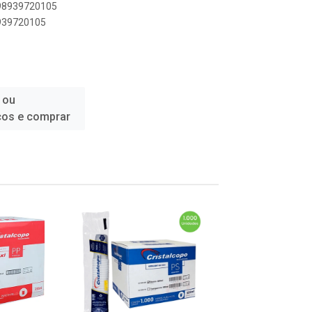
898939720105
8939720105
 ou
ços e comprar