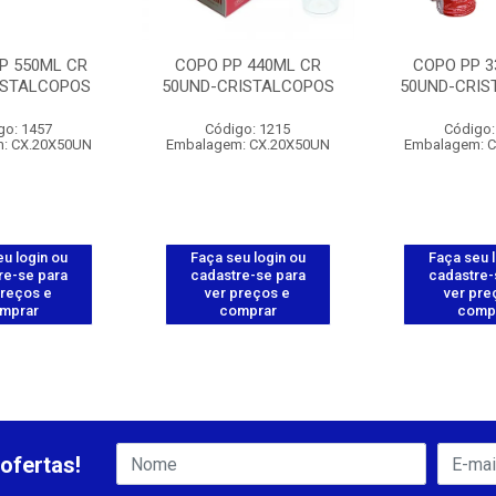
P 550ML CR
COPO PP 440ML CR
COPO PP 3
ISTALCOPOS
50UND-CRISTALCOPOS
50UND-CRIS
go: 1457
Código: 1215
Código:
: CX.20X50UN
Embalagem: CX.20X50UN
Embalagem: 
u login ou
Faça seu login ou
Faça seu 
re-se para
cadastre-se para
cadastre-
preços e
ver preços e
ver pre
mprar
comprar
comp
ofertas!