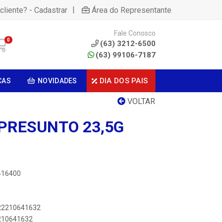
|
cliente? - Cadastrar
Área do Representante
Fale Conosco
0
(63) 3212-6500
(63) 99106-7187
DIA DOS PAIS
CAS
NOVIDADES
VOLTAR
 PRESUNTO 23,5G
6416400
622210641632
2210641632