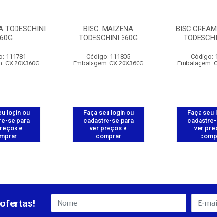
IA TODESCHINI
BISC. MAIZENA
BISC.CREAM
360G
TODESCHINI 360G
TODESCHI
o: 111781
Código: 111805
Código: 
: CX.20X360G
Embalagem: CX.20X360G
Embalagem: 
u login ou
Faça seu login ou
Faça seu 
re-se para
cadastre-se para
cadastre-
preços e
ver preços e
ver pre
mprar
comprar
comp
ofertas!