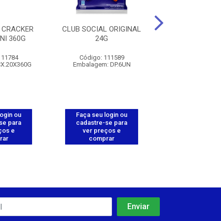
 CRACKER
CLUB SOCIAL ORIGINAL
BISC. CRIS
NI 360G
24G
TODESCHINI
111784
Código: 111589
Código: 113
CX.20X360G
Embalagem: DP.6UN
Embalagem: CX.
login ou
Faça seu login ou
Faça seu log
se para
cadastre-se para
cadastre-se 
ços e
ver preços e
ver preços
rar
comprar
comprar