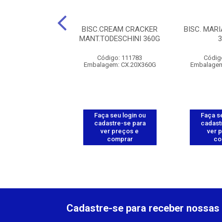
SC. CRISTAL
BISC.CREAM CRACKER
BISC. MAR
SCHINI 420G
MANT.TODESCHINI 360G
digo: 113286
Código: 111783
Códig
gem: CX.20X420G
Embalagem: CX.20X360G
Embalagem
 seu login ou
Faça seu login ou
Faça se
astre-se para
cadastre-se para
cadast
er preços e
ver preços e
ver 
comprar
comprar
co
Cadastre-se para receber nossas 