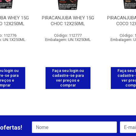
UBA WHEY 15G
PIRACANJUBA WHEY 15G
PIRACANJUBA
 12X250ML
CHOC 12X250ML
COCO 12
o: 112776
Código: 112777
Código: 
: UN.1X250ML
Embalagem: UN.1X250ML
Embalagem: 
u login ou
Faça seu login ou
Faça seu 
re-se para
cadastre-se para
cadastre-
preços e
ver preços e
ver pre
mprar
comprar
comp
ofertas!