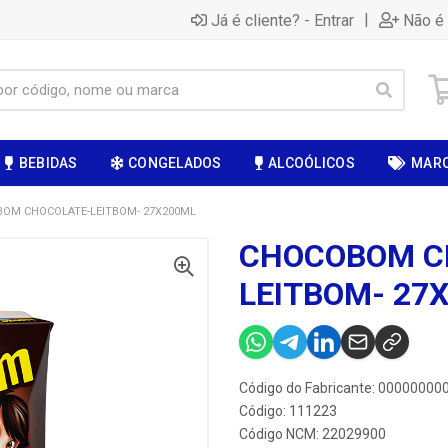
|
Já é cliente? - Entrar
Não é 
BEBIDAS
CONGELADOS
ALCOÓLICOS
MAR
OM CHOCOLATE-LEITBOM- 27X200ML
CHOCOBOM C
LEITBOM- 27
Código do Fabricante: 0000000
Código: 111223
Código NCM: 22029900