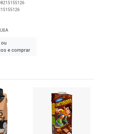
898215155126
8215155126
JUBA
 ou
ços e comprar