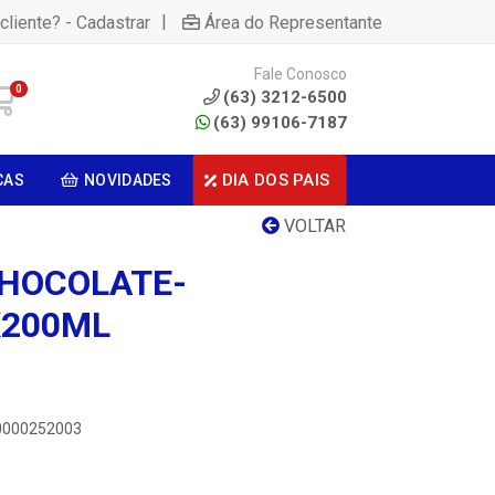
|
cliente? - Cadastrar
Área do Representante
Fale Conosco
0
(63) 3212-6500
(63) 99106-7187
DIA DOS PAIS
CAS
NOVIDADES
VOLTAR
HOCOLATE-
X200ML
00000252003