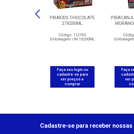
IDS MILKYMOO
PIRAKIDS CHOCOLATE
PIRACANJ
TIN - 27X200ML
27X200ML
MORANGO
digo: 112766
Código: 112765
Códig
gem: UN.1X200ML
Embalagem: UN.1X200ML
Embalagem
 seu login ou
Faça seu login ou
Faça se
astre-se para
cadastre-se para
cadast
er preços e
ver preços e
ver 
comprar
comprar
co
Cadastre-se para receber nossas 