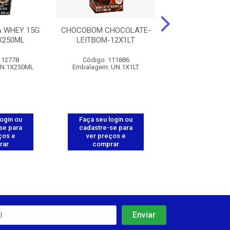
 WHEY 15G
CHOCOBOM CHOCOLATE-
PIRAKIDS MI
X250ML
LEITBOM-12X1LT
CHICLETIN - 2
112778
Código: 111886
Código: 112
UN.1X250ML
Embalagem: UN.1X1LT
Embalagem: UN.
login ou
Faça seu login ou
Faça seu log
se para
cadastre-se para
cadastre-se 
ços e
ver preços e
ver preços
rar
comprar
comprar