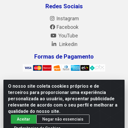
Redes Sociais
Instagram
Facebook
YouTube
Linkedin
Formas de Pagamento
O nosso site coleta cookies próprios e de
Mix Alimentos LTDA - Quadra Asr Ne 55 (412 Norte),
terceiros para proporcionar uma experiência
Alameda 02, S/N - Plano Diretor Norte, Palmas/TO - CEP
personalizada ao usuário, apresentar publicidade
77.006-540 - CNPJ 05.922.500/0001-02
relevante de acordo com o seu perfil e melhorar a
qualidade do nosso site.
Aceitar
Negar não essenciais