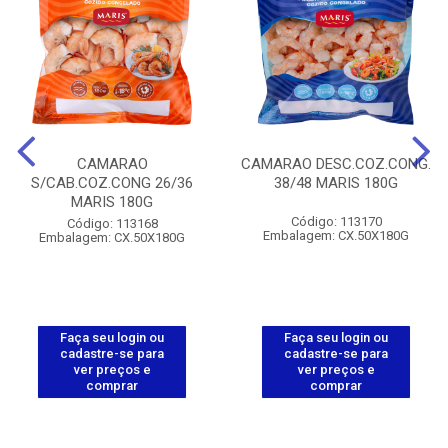
CAMARAO
CAMARAO DESC.COZ.CONG.
S/CAB.COZ.CONG 26/36
38/48 MARIS 180G
MARIS 180G
Código: 113170
Código: 113168
Embalagem: CX.50X180G
Embalagem: CX.50X180G
Faça seu login ou
Faça seu login ou
cadastre-se para
cadastre-se para
ver preços e
ver preços e
comprar
comprar