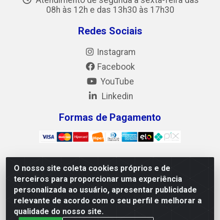
Atendimento de segunda a sexta-feira das
08h às 12h e das 13h30 às 17h30
Redes Sociais
Instagram
Facebook
YouTube
Linkedin
Formas de Pagamento
O nosso site coleta cookies próprios e de
Mix Alimentos LTDA - Quadra Asr Ne 55 (412 Norte),
terceiros para proporcionar uma experiência
Alameda 02, S/N - Plano Diretor Norte, Palmas/TO - CEP
personalizada ao usuário, apresentar publicidade
77.006-540 - CNPJ 05.922.500/0001-02
relevante de acordo com o seu perfil e melhorar a
qualidade do nosso site.