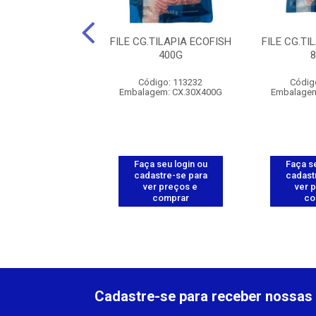
ALHAU DESF.
FILE CG.TILAPIA ECOFISH
FILE CG.TI
ADO-COSTA SUL-
400G
500G
Código: 113232
Códig
digo: 112265
Embalagem: CX.30X400G
Embalagem
agem: 10X500G
 seu login ou
Faça seu login ou
Faça se
astre-se para
cadastre-se para
cadast
er preços e
ver preços e
ver 
comprar
comprar
co
Cadastre-se para receber nossas 