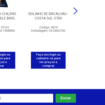
O CHILENO
BOLINHO DE BACALHAU-
BACALHAU D
ELE 800G
COSTA SUL-270G
DESSALGADO-CO
500G
113124
Código: 4019
Código: 112
CX.15X800G
Embalagem: CX.20X270G
Embalagem: 1
login ou
Faça seu login ou
Faça seu log
se para
cadastre-se para
cadastre-se 
ços e
ver preços e
ver preços
rar
comprar
comprar