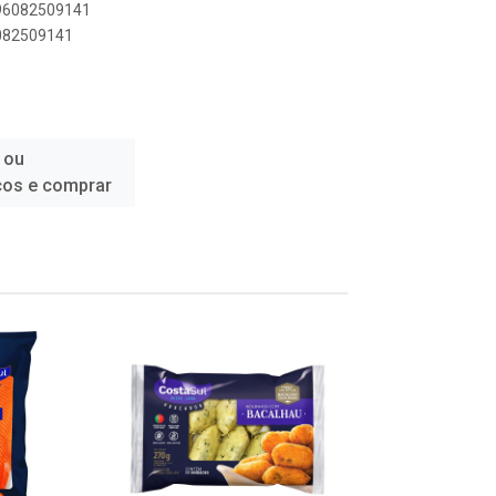
896082509141
6082509141
 ou
ços e comprar