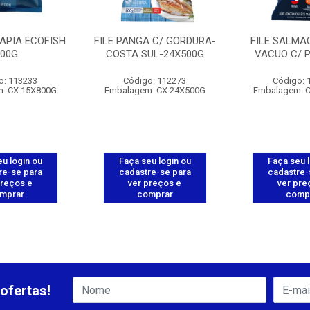
LAPIA ECOFISH
FILE PANGA C/ GORDURA-
FILE SALMA
800G
COSTA SUL-24X500G
VACUO C/ P
o: 113233
Código: 112273
Código: 
: CX.15X800G
Embalagem: CX.24X500G
Embalagem: 
u login ou
Faça seu login ou
Faça seu 
re-se para
cadastre-se para
cadastre-
preços e
ver preços e
ver pre
mprar
comprar
comp
ofertas!