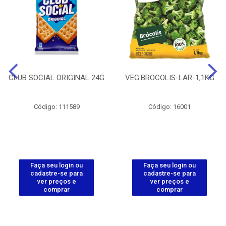
CLUB SOCIAL ORIGINAL 24G
VEG.BROCOLIS-LAR-1,1KG
Código: 111589
Código: 16001
Faça seu login ou
Faça seu login ou
cadastre-se para
cadastre-se para
ver preços e
ver preços e
comprar
comprar