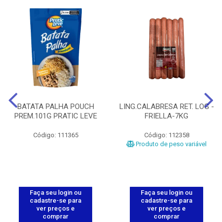
BATATA PALHA POUCH
LING.CALABRESA RET. LOG -
PREM.101G PRATIC LEVE
FRIELLA-7KG
Código: 111365
Código: 112358
Produto de peso variável
Faça seu login ou
Faça seu login ou
cadastre-se para
cadastre-se para
ver preços e
ver preços e
comprar
comprar