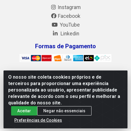
Instagram
Facebook
YouTube
Linkedin
Formas de Pagamento
O nosso site coleta cookies próprios e de
Mix Alimentos LTDA - Quadra Asr Ne 55 (412 Norte), Alameda
terceiros para proporcionar uma experiência
02, S/N - Plano Diretor Norte, Palmas/TO - CEP 77.006-540 -
personalizada ao usuário, apresentar publicidade
CNPJ 05.922.500/0001-02
relevante de acordo com o seu perfil e melhorar a
qualidade do nosso site.
Aceitar
Negar não essenciais
Preferências de Cookies