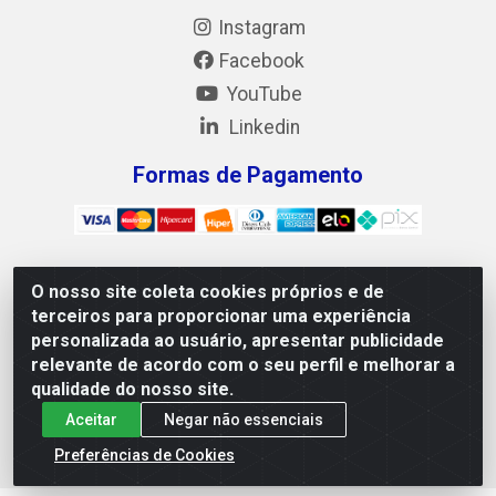
Instagram
Facebook
YouTube
Linkedin
Formas de Pagamento
O nosso site coleta cookies próprios e de
Mix Alimentos LTDA - Quadra Asr Ne 55 (412 Norte), Alameda
terceiros para proporcionar uma experiência
02, S/N - Plano Diretor Norte, Palmas/TO - CEP 77.006-540 -
personalizada ao usuário, apresentar publicidade
CNPJ 05.922.500/0001-02
relevante de acordo com o seu perfil e melhorar a
qualidade do nosso site.
Aceitar
Negar não essenciais
Preferências de Cookies