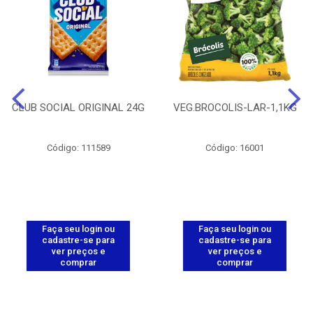
CLUB SOCIAL ORIGINAL 24G
VEG.BROCOLIS-LAR-1,1KG
Código: 111589
Código: 16001
Faça seu login ou
Faça seu login ou
cadastre-se para
cadastre-se para
ver preços e
ver preços e
comprar
comprar