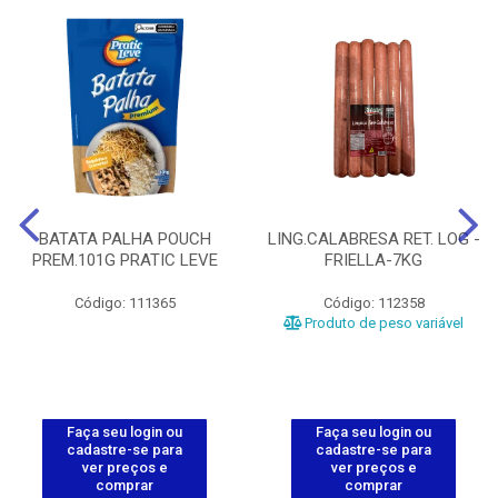
BATATA PALHA POUCH
LING.CALABRESA RET. LOG -
PREM.101G PRATIC LEVE
FRIELLA-7KG
Código: 111365
Código: 112358
Produto de peso variável
Faça seu login ou
Faça seu login ou
cadastre-se para
cadastre-se para
ver preços e
ver preços e
comprar
comprar