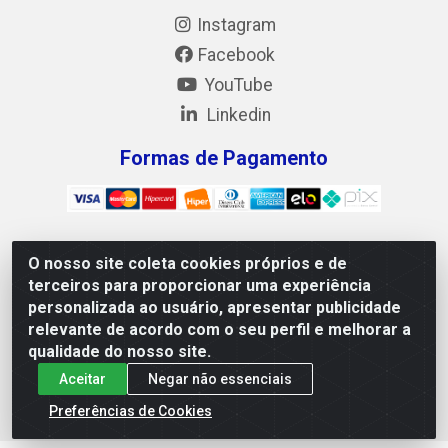
Instagram
Facebook
YouTube
Linkedin
Formas de Pagamento
O nosso site coleta cookies próprios e de
Mix Alimentos LTDA - Quadra Asr Ne 55 (412 Norte), Alameda
terceiros para proporcionar uma experiência
02, S/N - Plano Diretor Norte, Palmas/TO - CEP 77.006-540 -
personalizada ao usuário, apresentar publicidade
CNPJ 05.922.500/0001-02
relevante de acordo com o seu perfil e melhorar a
qualidade do nosso site.
Aceitar
Negar não essenciais
Preferências de Cookies