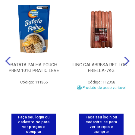
BATATA PALHA POUCH
LING.CALABRESA RET. LOG -
PREM.101G PRATIC LEVE
FRIELLA-7KG
Código: 111365
Código: 112358
Produto de peso variável
Faça seu login ou
Faça seu login ou
cadastre-se para
cadastre-se para
ver preços e
ver preços e
comprar
comprar