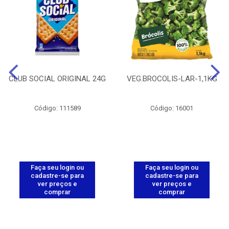
CLUB SOCIAL ORIGINAL 24G
VEG.BROCOLIS-LAR-1,1KG
Código: 111589
Código: 16001
Faça seu login ou
Faça seu login ou
cadastre-se para
cadastre-se para
ver preços e
ver preços e
comprar
comprar