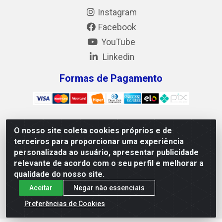
Instagram
Facebook
YouTube
Linkedin
Formas de Pagamento
O nosso site coleta cookies próprios e de
Mix Alimentos LTDA - Quadra Asr Ne 55 (412 Norte), Alameda
terceiros para proporcionar uma experiência
02, S/N - Plano Diretor Norte, Palmas/TO - CEP 77.006-540 -
personalizada ao usuário, apresentar publicidade
CNPJ 05.922.500/0001-02
relevante de acordo com o seu perfil e melhorar a
qualidade do nosso site.
Aceitar
Negar não essenciais
Preferências de Cookies