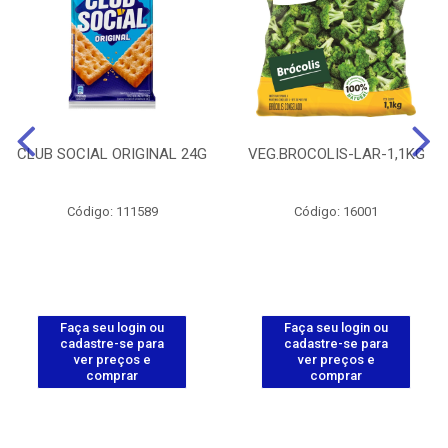
CLUB SOCIAL ORIGINAL 24G
VEG.BROCOLIS-LAR-1,1KG
Código: 111589
Código: 16001
Faça seu login ou
Faça seu login ou
cadastre-se para
cadastre-se para
ver preços e
ver preços e
comprar
comprar