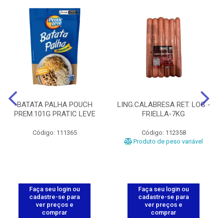
BATATA PALHA POUCH
LING.CALABRESA RET. LOG -
PREM.101G PRATIC LEVE
FRIELLA-7KG
Código: 111365
Código: 112358
Produto de peso variável
Faça seu login ou
Faça seu login ou
cadastre-se para
cadastre-se para
ver preços e
ver preços e
comprar
comprar