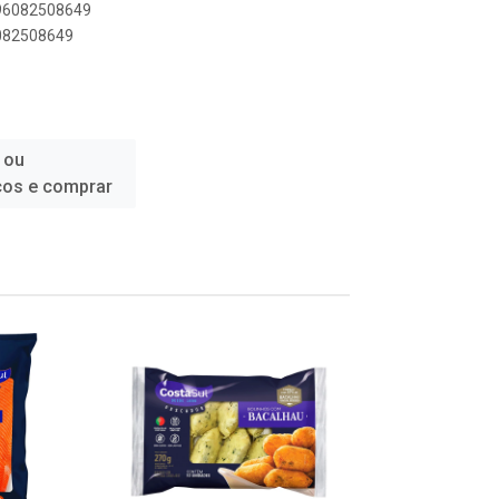
896082508649
6082508649
 ou
ços e comprar