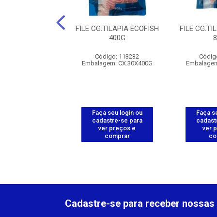
HO DE TILAPIA
FILE CG.TILAPIA ECOFISH
FILE CG.TI
TA SUL-270G
400G
digo: 112593
Código: 113232
Códig
gem: CX.32X270G
Embalagem: CX.30X400G
Embalagem
 seu login ou
Faça seu login ou
Faça se
astre-se para
cadastre-se para
cadast
er preços e
ver preços e
ver 
comprar
comprar
co
Cadastre-se para receber nossas 