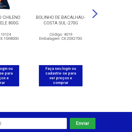
O CHILENO
BOLINHO DE BACALHAU-
BOLINHO DE T
ELE 800G
COSTA SUL-270G
COSTA SUL-
113124
Código: 4019
Código: 112
CX.15X800G
Embalagem: CX.20X270G
Embalagem: CX.
login ou
Faça seu login ou
Faça seu log
se para
cadastre-se para
cadastre-se 
ços e
ver preços e
ver preços
rar
comprar
comprar