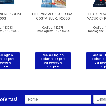
LAPIA ECOFISH
FILE PANGA C/ GORDURA-
FILE SALMA
800G
COSTA SUL-24X500G
VACUO C/ P
o: 113233
Código: 112273
Código: 
: CX.15X800G
Embalagem: CX.24X500G
Embalagem: 
u login ou
Faça seu login ou
Faça seu 
re-se para
cadastre-se para
cadastre-
preços e
ver preços e
ver pre
mprar
comprar
comp
ofertas!