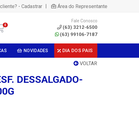
|
cliente? - Cadastrar
Área do Representante
Fale Conosco
0
(63) 3212-6500
(63) 99106-7187
DIA DOS PAIS
CAS
NOVIDADES
VOLTAR
SF. DESSALGADO-
00G