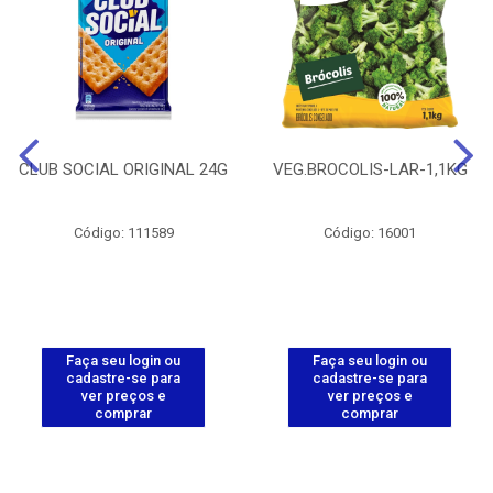
CLUB SOCIAL ORIGINAL 24G
VEG.BROCOLIS-LAR-1,1KG
Código: 111589
Código: 16001
Faça seu login ou
Faça seu login ou
cadastre-se para
cadastre-se para
ver preços e
ver preços e
comprar
comprar