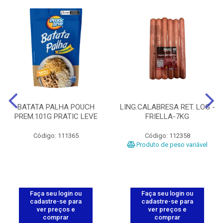
BATATA PALHA POUCH
LING.CALABRESA RET. LOG -
PREM.101G PRATIC LEVE
FRIELLA-7KG
Código: 111365
Código: 112358
Produto de peso variável
Faça seu login ou
Faça seu login ou
cadastre-se para
cadastre-se para
ver preços e
ver preços e
comprar
comprar