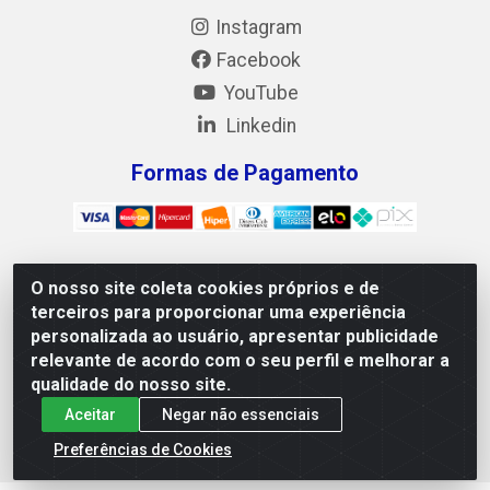
Instagram
Facebook
YouTube
Linkedin
Formas de Pagamento
O nosso site coleta cookies próprios e de
Mix Alimentos LTDA - Quadra Asr Ne 55 (412 Norte), Alameda
terceiros para proporcionar uma experiência
02, S/N - Plano Diretor Norte, Palmas/TO - CEP 77.006-540 -
personalizada ao usuário, apresentar publicidade
CNPJ 05.922.500/0001-02
relevante de acordo com o seu perfil e melhorar a
qualidade do nosso site.
Aceitar
Negar não essenciais
Preferências de Cookies