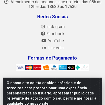
Atendimento de segunda a sexta-feira das 08h às
12h e das 13h30 às 17h30
Redes Sociais
Instagram
Facebook
YouTube
Linkedin
Formas de Pagamento
O nosso site coleta cookies próprios e de
Mix Alimentos LTDA - Quadra Asr Ne 55 (412 Norte), Alameda
terceiros para proporcionar uma experiência
02, S/N - Plano Diretor Norte, Palmas/TO - CEP 77.006-540 -
personalizada ao usuário, apresentar publicidade
CNPJ 05.922.500/0001-02
relevante de acordo com o seu perfil e melhorar a
qualidade do nosso site.