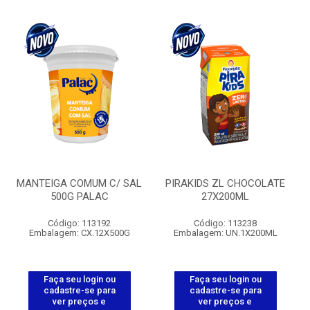
MANTEIGA COMUM C/ SAL
PIRAKIDS ZL CHOCOLATE
500G PALAC
27X200ML
Código: 113192
Código: 113238
Embalagem: CX.12X500G
Embalagem: UN.1X200ML
Faça seu login ou
Faça seu login ou
cadastre-se para
cadastre-se para
ver preços e
ver preços e