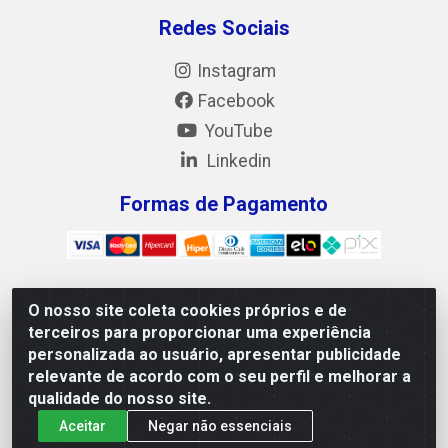
Redes Sociais
Instagram
Facebook
YouTube
Linkedin
Formas de Pagamento
O nosso site coleta cookies próprios e de
Mix Alimentos LTDA - Quadra Asr Ne 55 (412 Norte), Alameda
terceiros para proporcionar uma experiência
02, S/N - Plano Diretor Norte, Palmas/TO - CEP 77.006-540 -
personalizada ao usuário, apresentar publicidade
CNPJ 05.922.500/0001-02
relevante de acordo com o seu perfil e melhorar a
qualidade do nosso site.
Aceitar
Negar não essenciais