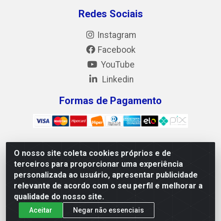
Redes Sociais
Instagram
Facebook
YouTube
Linkedin
Formas de Pagamento
O nosso site coleta cookies próprios e de
Mix Alimentos LTDA - Quadra Asr Ne 55 (412 Norte), Alameda
terceiros para proporcionar uma experiência
02, S/N - Plano Diretor Norte, Palmas/TO - CEP 77.006-540 -
personalizada ao usuário, apresentar publicidade
CNPJ 05.922.500/0001-02
relevante de acordo com o seu perfil e melhorar a
qualidade do nosso site.
Aceitar
Negar não essenciais