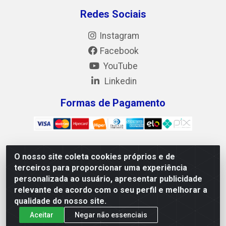
Redes Sociais
Instagram
Facebook
YouTube
Linkedin
Formas de Pagamento
O nosso site coleta cookies próprios e de
Mix Alimentos LTDA - Quadra Asr Ne 55 (412 Norte), Alameda
terceiros para proporcionar uma experiência
02, S/N - Plano Diretor Norte, Palmas/TO - CEP 77.006-540 -
personalizada ao usuário, apresentar publicidade
CNPJ 05.922.500/0001-02
relevante de acordo com o seu perfil e melhorar a
qualidade do nosso site.
Aceitar
Negar não essenciais