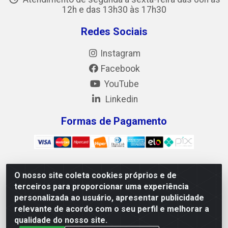
12h e das 13h30 às 17h30
Redes Sociais
Instagram
Facebook
YouTube
Linkedin
Formas de Pagamento
O nosso site coleta cookies próprios e de
Mix Alimentos LTDA - Quadra Asr Ne 55 (412 Norte), Alameda
terceiros para proporcionar uma experiência
02, S/N - Plano Diretor Norte, Palmas/TO - CEP 77.006-540 -
personalizada ao usuário, apresentar publicidade
CNPJ 05.922.500/0001-02
relevante de acordo com o seu perfil e melhorar a
qualidade do nosso site.