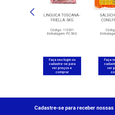
PA ACEROLA
LINGUICA TOSCANA-
SALSIC
CENOURA-
FRIELLA-5KG
CONG.F
ANORTE-100G
Código: 112531
Códig
ódigo: 570
Embalagem: PC.5KG
Embalage
agem: PCT.10UN
 seu login ou
Faça seu login ou
Faça se
astre-se para
cadastre-se para
cadast
er preços e
ver preços e
ver 
comprar
comprar
co
Cadastre-se para receber nossas 