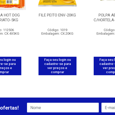
HA HOT DOG
FILE PEITO ENV-20KG
POLPA A
RIATO-5KG
C/HORTELA-
o: 112506
Código: 1019
Código
m: CX.4X5KG
Embalagem: CX.20KG
Embalagem:
u login ou
Faça seu login ou
Faça seu 
re-se para
cadastre-se para
cadastre-
preços e
ver preços e
ver pre
mprar
comprar
comp
ofertas!