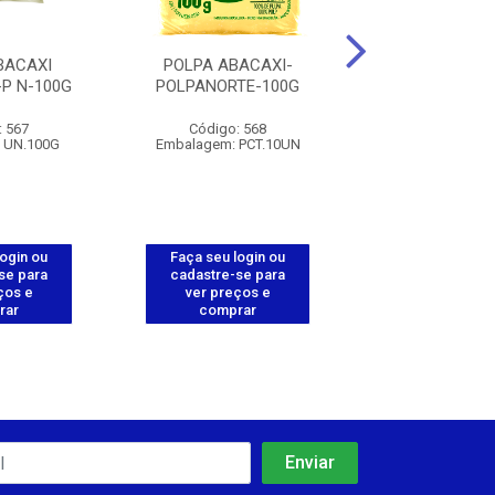
BACAXI
POLPA ABACAXI-
POLPA ACE
P N-100G
POLPANORTE-100G
C/CENOUR
POLPANORTE
: 567
Código: 568
Código: 5
 UN.100G
Embalagem: PCT.10UN
Embalagem: PC
login ou
Faça seu login ou
Faça seu log
se para
cadastre-se para
cadastre-se 
ços e
ver preços e
ver preços
rar
comprar
comprar