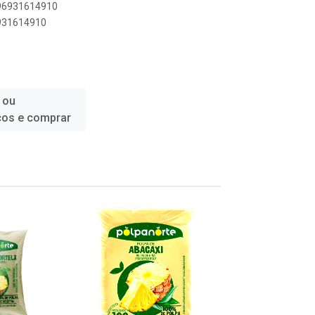
896931614910
6931614910
 ou
ços e comprar