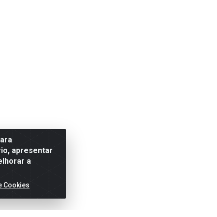
para
io, apresentar
elhorar a
e Cookies