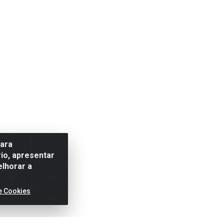
para
io, apresentar
elhorar a
e Cookies