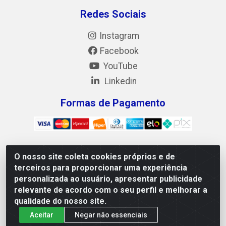
Redes Sociais
Instagram
Facebook
YouTube
Linkedin
Formas de Pagamento
O nosso site coleta cookies próprios e de
Mix Alimentos LTDA - Quadra Asr Ne 55 (412 Norte), Alameda
terceiros para proporcionar uma experiência
02, S/N - Plano Diretor Norte, Palmas/TO - CEP 77.006-540 -
personalizada ao usuário, apresentar publicidade
CNPJ 05.922.500/0001-02
relevante de acordo com o seu perfil e melhorar a
qualidade do nosso site.
Aceitar
Negar não essenciais