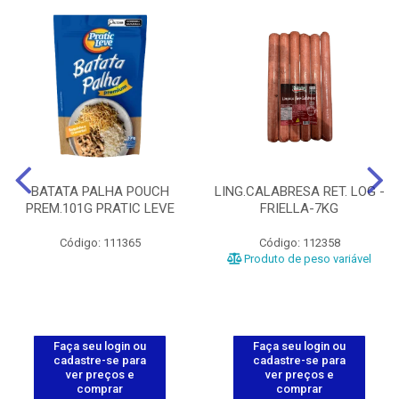
BATATA PALHA POUCH
LING.CALABRESA RET. LOG -
PREM.101G PRATIC LEVE
FRIELLA-7KG
Código: 111365
Código: 112358
Produto de peso variável
Faça seu login ou
Faça seu login ou
cadastre-se para
cadastre-se para
ver preços e
ver preços e
comprar
comprar