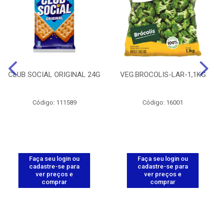
CLUB SOCIAL ORIGINAL 24G
VEG.BROCOLIS-LAR-1,1KG
Código: 111589
Código: 16001
Faça seu login ou
Faça seu login ou
cadastre-se para
cadastre-se para
ver preços e
ver preços e
comprar
comprar