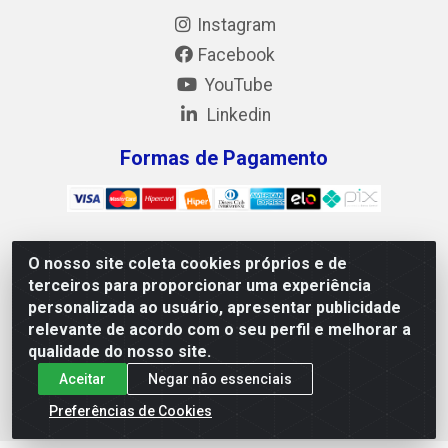
Instagram
Facebook
YouTube
Linkedin
Formas de Pagamento
O nosso site coleta cookies próprios e de
Mix Alimentos LTDA - Quadra Asr Ne 55 (412 Norte), Alameda
terceiros para proporcionar uma experiência
02, S/N - Plano Diretor Norte, Palmas/TO - CEP 77.006-540 -
personalizada ao usuário, apresentar publicidade
CNPJ 05.922.500/0001-02
relevante de acordo com o seu perfil e melhorar a
qualidade do nosso site.
Aceitar
Negar não essenciais
Preferências de Cookies