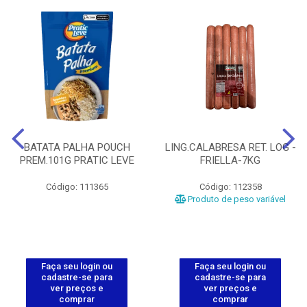
BATATA PALHA POUCH
LING.CALABRESA RET. LOG -
PREM.101G PRATIC LEVE
FRIELLA-7KG
Código: 111365
Código: 112358
Produto de peso variável
Faça seu login ou
Faça seu login ou
cadastre-se para
cadastre-se para
ver preços e
ver preços e
comprar
comprar