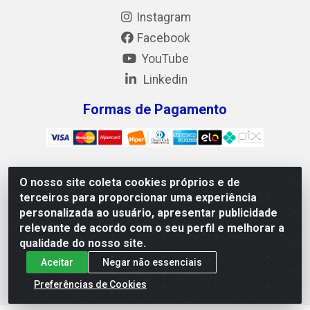
Instagram
Facebook
YouTube
Linkedin
Formas de Pagamento
O nosso site coleta cookies próprios e de
Mix Alimentos LTDA - Quadra Asr Ne 55 (412 Norte), Alameda
terceiros para proporcionar uma experiência
02, S/N - Plano Diretor Norte, Palmas/TO - CEP 77.006-540 -
personalizada ao usuário, apresentar publicidade
CNPJ 05.922.500/0001-02
relevante de acordo com o seu perfil e melhorar a
qualidade do nosso site.
Aceitar
Negar não essenciais
Preferências de Cookies