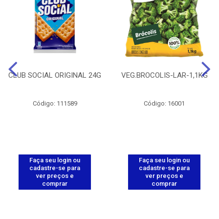
CLUB SOCIAL ORIGINAL 24G
VEG.BROCOLIS-LAR-1,1KG
Código: 111589
Código: 16001
Faça seu login ou
Faça seu login ou
cadastre-se para
cadastre-se para
ver preços e
ver preços e
comprar
comprar