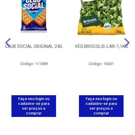
CLUB SOCIAL ORIGINAL 24G
VEG.BROCOLIS-LAR-1,1KG
Código: 111589
Código: 16001
Faça seu login ou
Faça seu login ou
cadastre-se para
cadastre-se para
ver preços e
ver preços e
comprar
comprar