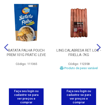
BATATA PALHA POUCH
LING.CALABRESA RET. LOG -
PREM.101G PRATIC LEVE
FRIELLA-7KG
Código: 111365
Código: 112358
Produto de peso variável
Faça seu login ou
Faça seu login ou
cadastre-se para
cadastre-se para
ver preços e
ver preços e
comprar
comprar