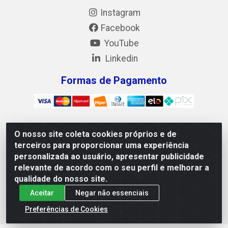
Instagram
Facebook
YouTube
Linkedin
Formas de Pagamento
O nosso site coleta cookies próprios e de
Mix Alimentos LTDA - Quadra Asr Ne 55 (412 Norte), Alameda
terceiros para proporcionar uma experiência
02, S/N - Plano Diretor Norte, Palmas/TO - CEP 77.006-540 -
personalizada ao usuário, apresentar publicidade
CNPJ 05.922.500/0001-02
relevante de acordo com o seu perfil e melhorar a
qualidade do nosso site.
Aceitar
Negar não essenciais
Preferências de Cookies