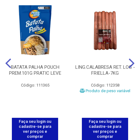
BATATA PALHA POUCH
LING.CALABRESA RET. LOG -
PREM.101G PRATIC LEVE
FRIELLA-7KG
Código: 111365
Código: 112358
Produto de peso variável
Faça seu login ou
Faça seu login ou
cadastre-se para
cadastre-se para
ver preços e
ver preços e
comprar
comprar