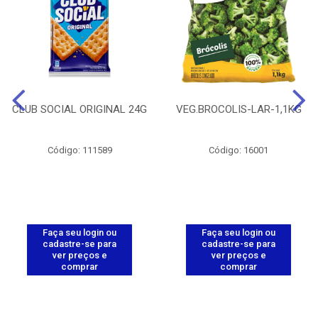
CLUB SOCIAL ORIGINAL 24G
VEG.BROCOLIS-LAR-1,1KG
Código: 111589
Código: 16001
Faça seu login ou
Faça seu login ou
cadastre-se para
cadastre-se para
ver preços e
ver preços e
comprar
comprar