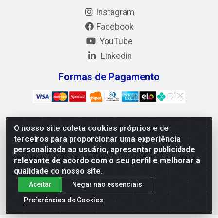
Instagram
Facebook
YouTube
Linkedin
Formas de Pagamento
O nosso site coleta cookies próprios e de
Mix Alimentos LTDA - Quadra Asr Ne 55 (412 Norte), Alameda
terceiros para proporcionar uma experiência
02, S/N - Plano Diretor Norte, Palmas/TO - CEP 77.006-540 -
personalizada ao usuário, apresentar publicidade
CNPJ 05.922.500/0001-02
relevante de acordo com o seu perfil e melhorar a
qualidade do nosso site.
Aceitar
Negar não essenciais
Preferências de Cookies