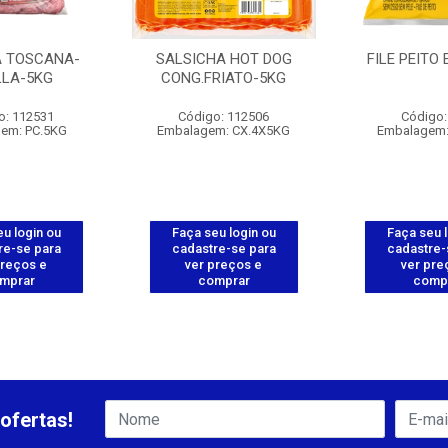
A TOSCANA-
SALSICHA HOT DOG
FILE PEITO
LLA-5KG
CONG.FRIATO-5KG
o: 112531
Código: 112506
Código:
em: PC.5KG
Embalagem: CX.4X5KG
Embalagem:
u login ou
Faça seu login ou
Faça seu 
re-se para
cadastre-se para
cadastre-
preços e
ver preços e
ver pre
mprar
comprar
comp
ofertas!