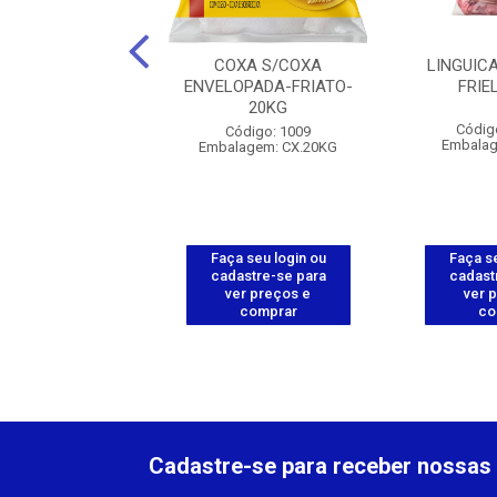
PA ABACAXI-
COXA S/COXA
LINGUIC
ANORTE-100G
ENVELOPADA-FRIATO-
FRIE
20KG
ódigo: 568
Códig
Código: 1009
agem: PCT.10UN
Embalag
Embalagem: CX.20KG
 seu login ou
Faça seu login ou
Faça se
astre-se para
cadastre-se para
cadast
er preços e
ver preços e
ver 
comprar
comprar
co
Cadastre-se para receber nossas 