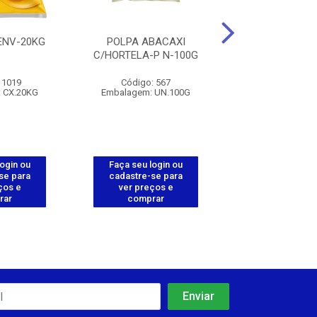
 ENV-20KG
POLPA ABACAXI
POLPA ABAC
C/HORTELA-P N-100G
POLPANORTE
 1019
Código: 567
Código: 5
 CX.20KG
Embalagem: UN.100G
Embalagem: PC
login ou
Faça seu login ou
Faça seu log
se para
cadastre-se para
cadastre-se 
ços e
ver preços e
ver preços
rar
comprar
comprar