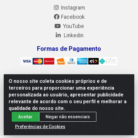
Instagram
Facebook
YouTube
Linkedin
Formas de Pagamento
O nosso site coleta cookies próprios e de
Mix Alimentos LTDA - Quadra Asr Ne 55 (412 Norte), Alameda
terceiros para proporcionar uma experiência
02, S/N - Plano Diretor Norte, Palmas/TO - CEP 77.006-540 -
personalizada ao usuário, apresentar publicidade
CNPJ 05.922.500/0001-02
relevante de acordo com o seu perfil e melhorar a
qualidade do nosso site.
Aceitar
Negar não essenciais
Preferências de Cookies