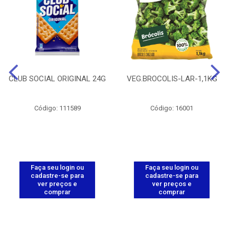
CLUB SOCIAL ORIGINAL 24G
VEG.BROCOLIS-LAR-1,1KG
Código: 111589
Código: 16001
Faça seu login ou
Faça seu login ou
cadastre-se para
cadastre-se para
ver preços e
ver preços e
comprar
comprar