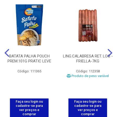
BATATA PALHA POUCH
LING.CALABRESA RET. LOG -
PREM.101G PRATIC LEVE
FRIELLA-7KG
Código: 111365
Código: 112358
Produto de peso variável
Faça seu login ou
Faça seu login ou
cadastre-se para
cadastre-se para
ver preços e
ver preços e
comprar
comprar