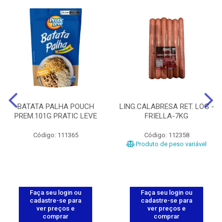
BATATA PALHA POUCH
LING.CALABRESA RET. LOG -
PREM.101G PRATIC LEVE
FRIELLA-7KG
Código: 111365
Código: 112358
Produto de peso variável
Faça seu login ou
Faça seu login ou
cadastre-se para
cadastre-se para
ver preços e
ver preços e
comprar
comprar