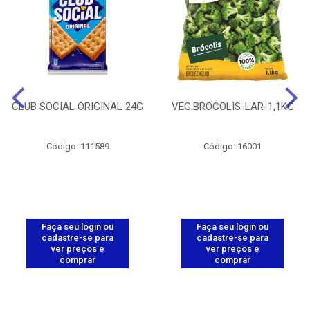
CLUB SOCIAL ORIGINAL 24G
VEG.BROCOLIS-LAR-1,1KG
Código: 111589
Código: 16001
Faça seu login ou
Faça seu login ou
cadastre-se para
cadastre-se para
ver preços e
ver preços e
comprar
comprar