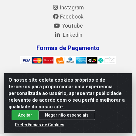
Instagram
Facebook
YouTube
Linkedin
Formas de Pagamento
O nosso site coleta cookies próprios e de
Mix Alimentos LTDA - Quadra Asr Ne 55 (412 Norte), Alameda
terceiros para proporcionar uma experiência
02, S/N - Plano Diretor Norte, Palmas/TO - CEP 77.006-540 -
personalizada ao usuário, apresentar publicidade
CNPJ 05.922.500/0001-02
relevante de acordo com o seu perfil e melhorar a
qualidade do nosso site.
Aceitar
Negar não essenciais
Preferências de Cookies