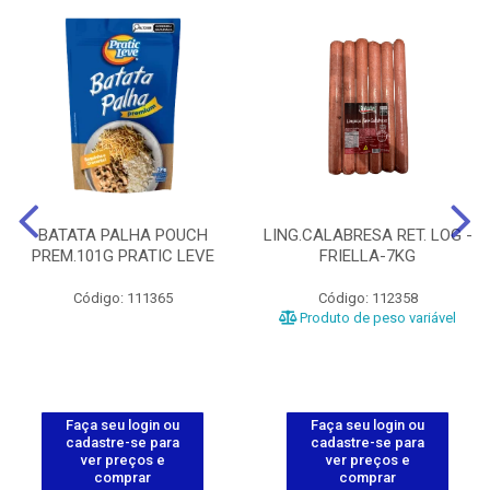
BATATA PALHA POUCH
LING.CALABRESA RET. LOG -
PREM.101G PRATIC LEVE
FRIELLA-7KG
Código: 111365
Código: 112358
Produto de peso variável
Faça seu login ou
Faça seu login ou
cadastre-se para
cadastre-se para
ver preços e
ver preços e
comprar
comprar