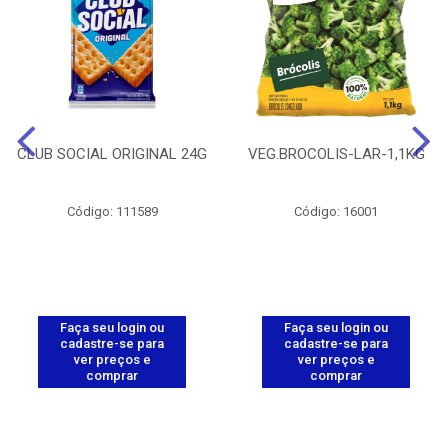
CLUB SOCIAL ORIGINAL 24G
VEG.BROCOLIS-LAR-1,1KG
Código: 111589
Código: 16001
Faça seu login ou
Faça seu login ou
cadastre-se para
cadastre-se para
ver preços e
ver preços e
comprar
comprar