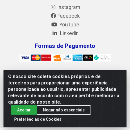
Instagram
Facebook
YouTube
Linkedin
Formas de Pagamento
O nosso site coleta cookies próprios e de
Mix Alimentos LTDA - Quadra Asr Ne 55 (412 Norte), Alameda
terceiros para proporcionar uma experiência
02, S/N - Plano Diretor Norte, Palmas/TO - CEP 77.006-540 -
personalizada ao usuário, apresentar publicidade
CNPJ 05.922.500/0001-02
relevante de acordo com o seu perfil e melhorar a
qualidade do nosso site.
Aceitar
Negar não essenciais
Preferências de Cookies