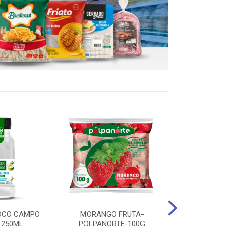
OCO CAMPO
MORANGO FRUTA-
STEAK FRANGO
 250ML
POLPANORTE-100G