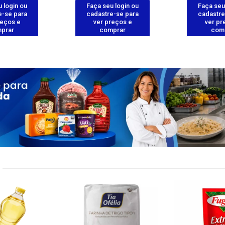
 login ou
Faça seu login ou
Faça seu
e-se para
cadastre-se para
cadastre
reços e
ver preços e
ver pr
prar
comprar
com