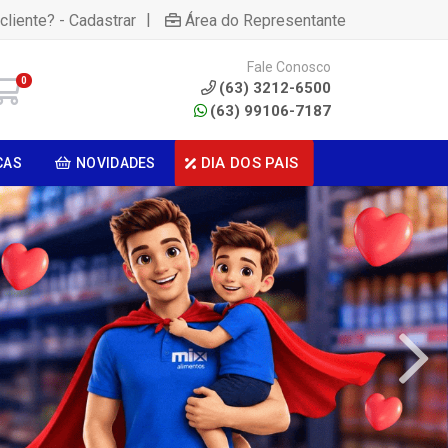
|
cliente? - Cadastrar
Área do Representante
Fale Conosco
0
(63) 3212-6500
(63) 99106-7187
DIA DOS PAIS
CAS
NOVIDADES