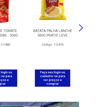
DE TOMATE
BATATA PALHA LANCHE
CORT.CG.FI
GINI - 300G
500G PRATIC LEVE
COXA ENV.
 111882
Código: 112476
Código
 login ou
Faça seu login ou
Faça seu 
-se para
cadastre-se para
cadastre
eços e
ver preços e
ver pr
prar
comprar
comp