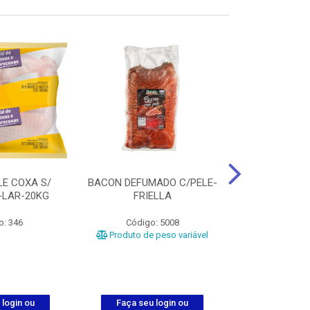
LE COXA S/
BACON DEFUMADO C/PELE-
FILE PEITO
-LAR-20KG
FRIELLA
FRIAT
o: 346
Código: 5008
Código
Produto de peso variável
 login ou
Faça seu login ou
Faça seu 