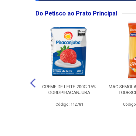
Do Petisco ao Prato Principal
O LARGO BRUT
CREME DE LEITE 200G 15%
MAC.SEMOLA
50ML
GORD.PIRACANJUBA
TODESCH
: 111989
Código: 112781
Código