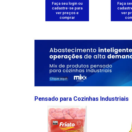
u login ou
Faça seu login ou
Faça seu
e-se para
cadastre-se para
cadastr
reços e
ver preços e
ver p
mprar
comprar
com
Pensado para Cozinhas Industriais