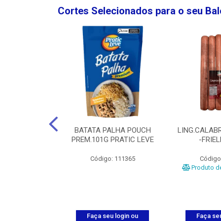
Cortes Selecionados para o seu Ba
NGO GROSSA-
BATATA PALHA POUCH
LING.CALABR
TO-5KG
PREM.101G PRATIC LEVE
-FRIE
o: 5024
Código: 111365
Código
Produto de
u login ou
Faça seu login ou
Faça seu