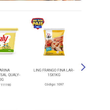
ARINA
LING FRANGO FINA LAR-
SUCO DE UVA
/SAL QUALY-
15X1KG
LARGO 
0G
Código: 1097
Código:
 111190