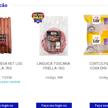
lcão
ESA RET. LOG
LINGUICA TOSCANA-
CORT.CG.FI
LLA-7KG
FRIELLA-1KG
COXA ENV.
: 112358
Código: 958
Códig
 peso variável
 login ou
Faça seu login ou
Faça seu