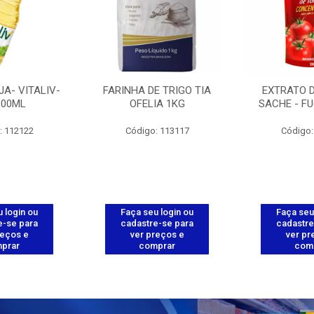
JA- VITALIV-
FARINHA DE TRIGO TIA
EXTRATO 
900ML
OFELIA 1KG
SACHE - FU
: 112122
Código: 113117
Código:
 login ou
Faça seu login ou
Faça seu
e-se para
cadastre-se para
cadastre
reços e
ver preços e
ver pr
prar
comprar
com