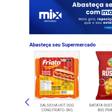
Abasteça seu Supermercado
MPO LARGO
SALSICHA HOT DOG
BATATA RUS
 ROSE 750ML
CONG.FRIATO-5KG
80G PRA