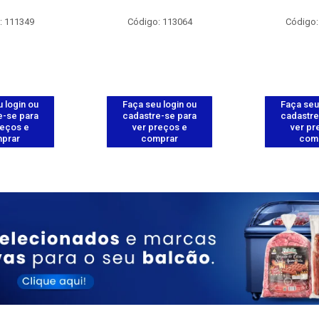
: 111349
Código: 113064
Código:
 login ou
Faça seu login ou
Faça seu
e-se para
cadastre-se para
cadastre
reços e
ver preços e
ver pr
prar
comprar
com