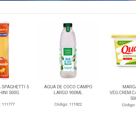
 SPAGHETTI 5
AGUA DE COCO CAMPO
MARG
INI 500G
LARGO 900ML
VEG.CREM.C
50
: 111777
Código: 111922
Código: