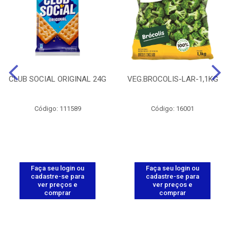
CLUB SOCIAL ORIGINAL 24G
VEG.BROCOLIS-LAR-1,1KG
Código: 111589
Código: 16001
Faça seu login ou
Faça seu login ou
cadastre-se para
cadastre-se para
ver preços e
ver preços e
comprar
comprar