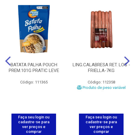
BATATA PALHA POUCH
LING.CALABRESA RET. LOG -
PREM.101G PRATIC LEVE
FRIELLA-7KG
Código: 111365
Código: 112358
Produto de peso variável
Faça seu login ou
Faça seu login ou
cadastre-se para
cadastre-se para
ver preços e
ver preços e
comprar
comprar