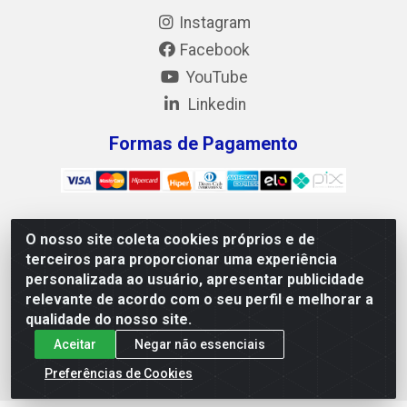
Instagram
Facebook
YouTube
Linkedin
Formas de Pagamento
O nosso site coleta cookies próprios e de
Mix Alimentos LTDA - Quadra Asr Ne 55 (412 Norte), Alameda
terceiros para proporcionar uma experiência
02, S/N - Plano Diretor Norte, Palmas/TO - CEP 77.006-540 -
personalizada ao usuário, apresentar publicidade
CNPJ 05.922.500/0001-02
relevante de acordo com o seu perfil e melhorar a
qualidade do nosso site.
Aceitar
Negar não essenciais
Preferências de Cookies