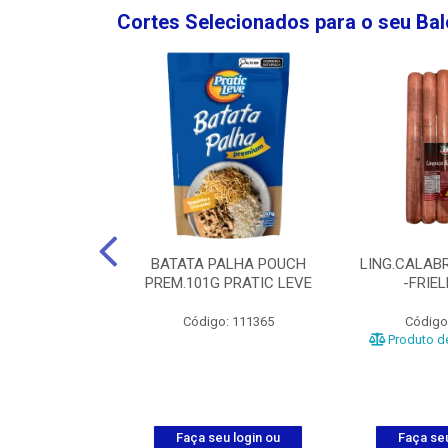
Cortes Selecionados para o seu Ba
NGO GROSSA-
BATATA PALHA POUCH
LING.CALABR
TO-5KG
PREM.101G PRATIC LEVE
-FRIE
o: 5024
Código: 111365
Código
Produto de
u login ou
Faça seu login ou
Faça seu