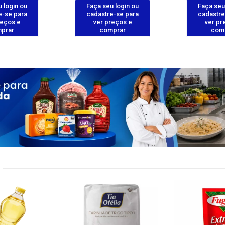
 login ou
Faça seu login ou
Faça seu
e-se para
cadastre-se para
cadastre
reços e
ver preços e
ver pr
prar
comprar
com