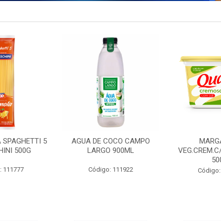
 SPAGHETTI 5
AGUA DE COCO CAMPO
MARG
INI 500G
LARGO 900ML
VEG.CREM.C
50
: 111777
Código: 111922
Código: