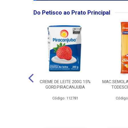
Do Petisco ao Prato Principal
O LARGO BRUT
CREME DE LEITE 200G 15%
MAC.SEMOLA
50ML
GORD.PIRACANJUBA
TODESCH
: 111989
Código: 112781
Código