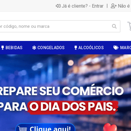
|
Já é cliente? - Entrar
Não é 
BEBIDAS
CONGELADOS
ALCOÓLICOS
MAR