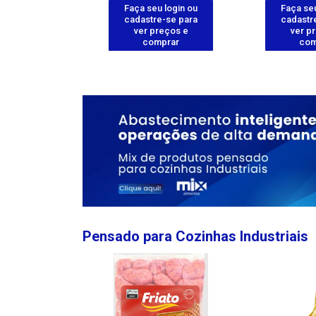
u login ou
Faça seu login ou
Faça seu
e-se para
cadastre-se para
cadastr
reços e
ver preços e
ver p
mprar
comprar
com
Pensado para Cozinhas Industriais