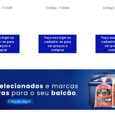
: 111349
Código: 113064
Código:
 login ou
Faça seu login ou
Faça seu
e-se para
cadastre-se para
cadastre
reços e
ver preços e
ver pr
prar
comprar
com