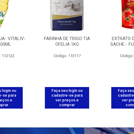
JA- VITALIV-
FARINHA DE TRIGO TIA
EXTRATO 
900ML
OFELIA 1KG
SACHE - FU
: 112122
Código: 113117
Código:
 login ou
Faça seu login ou
Faça seu
e-se para
cadastre-se para
cadastre
reços e
ver preços e
ver pr
prar
comprar
com