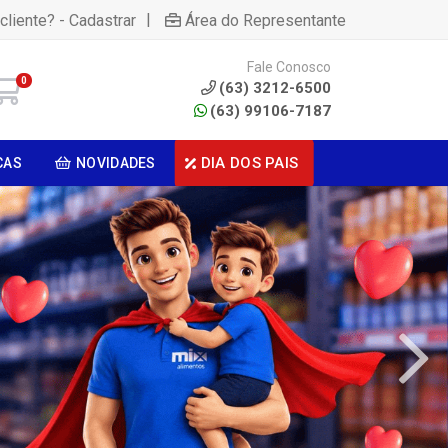
|
cliente? - Cadastrar
Área do Representante
Fale Conosco
0
(63) 3212-6500
(63) 99106-7187
DIA DOS PAIS
CAS
NOVIDADES