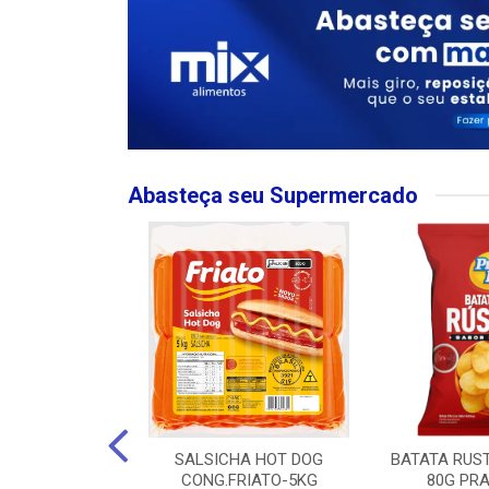
Abasteça seu Supermercado
MPO LARGO
SALSICHA HOT DOG
BATATA RUS
 ROSE 750ML
CONG.FRIATO-5KG
80G PRA