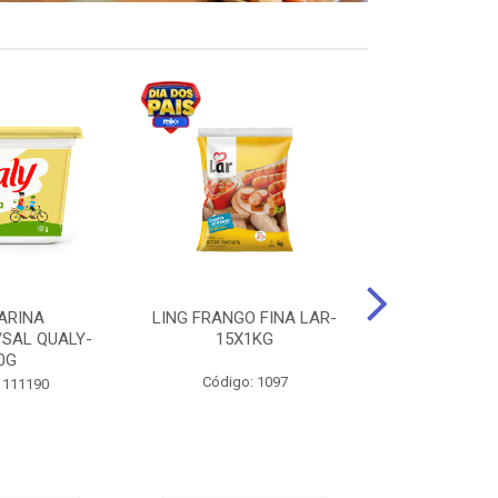
ARINA
LING FRANGO FINA LAR-
SUCO DE UVA
/SAL QUALY-
15X1KG
LARGO 
0G
Código: 1097
Código:
 111190