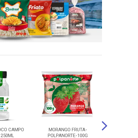
OCO CAMPO
MORANGO FRUTA-
STEAK FRANGO
 250ML
POLPANORTE-100G