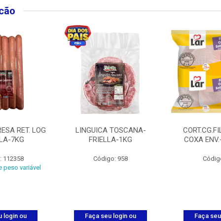
lcão
ESA RET. LOG
LINGUICA TOSCANA-
CORT.CG.FI
LLA-7KG
FRIELLA-1KG
COXA ENV.
: 112358
Código: 958
Códig
 peso variável
 login ou
Faça seu login ou
Faça seu