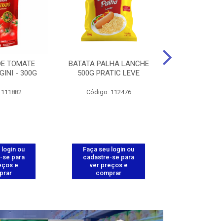
DE TOMATE
BATATA PALHA LANCHE
CORT.CG.FI
GINI - 300G
500G PRATIC LEVE
COXA ENV.
 111882
Código: 112476
Código
 login ou
Faça seu login ou
Faça seu 
-se para
cadastre-se para
cadastre
eços e
ver preços e
ver pr
prar
comprar
comp