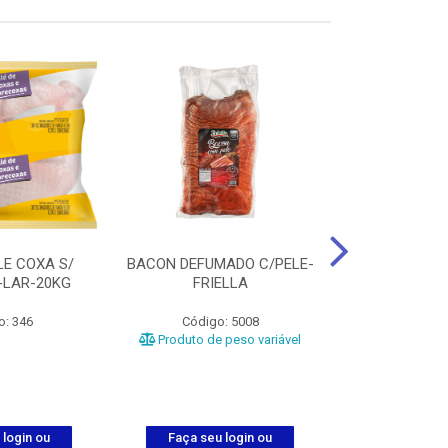
LE COXA S/
BACON DEFUMADO C/PELE-
FILE PEITO
-LAR-20KG
FRIELLA
FRIAT
o: 346
Código: 5008
Código
Produto de peso variável
 login ou
Faça seu login ou
Faça seu 