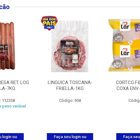
lcão
ESA RET. LOG
LINGUICA TOSCANA-
CORT.CG.FI
LLA-7KG
FRIELLA-1KG
COXA ENV.
: 112358
Código: 958
Códig
 peso variável
 login ou
Faça seu login ou
Faça seu