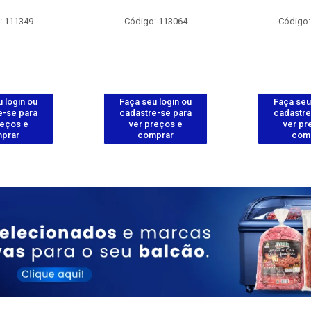
: 111349
Código: 113064
Código:
 login ou
Faça seu login ou
Faça seu
e-se para
cadastre-se para
cadastre
reços e
ver preços e
ver pr
prar
comprar
com