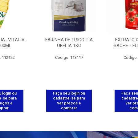
JA- VITALIV-
FARINHA DE TRIGO TIA
EXTRATO 
900ML
OFELIA 1KG
SACHE - FU
: 112122
Código: 113117
Código:
 login ou
Faça seu login ou
Faça seu
e-se para
cadastre-se para
cadastre
reços e
ver preços e
ver pr
prar
comprar
com