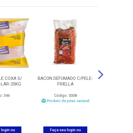
LE COXA S/
BACON DEFUMADO C/PELE-
FILE PEITO
-LAR-20KG
FRIELLA
FRIAT
o: 346
Código: 5008
Código
Produto de peso variável
 login ou
Faça seu login ou
Faça seu 