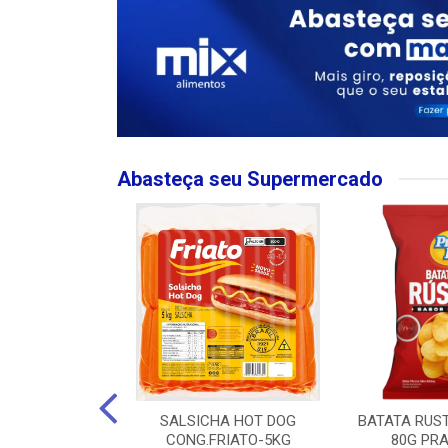
Abasteça seu Supermercado
MPO LARGO
SALSICHA HOT DOG
BATATA RUS
 ROSE 750ML
CONG.FRIATO-5KG
80G PRA