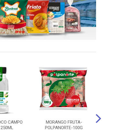
OCO CAMPO
MORANGO FRUTA-
STEAK FRANGO
 250ML
POLPANORTE-100G