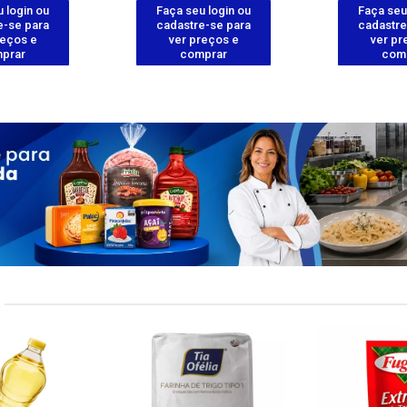
 login ou
Faça seu login ou
Faça seu
e-se para
cadastre-se para
cadastre
reços e
ver preços e
ver pr
prar
comprar
com