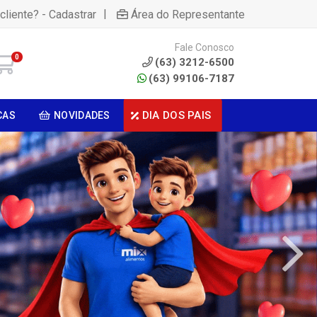
|
cliente? - Cadastrar
Área do Representante
Fale Conosco
0
(63) 3212-6500
(63) 99106-7187
DIA DOS PAIS
CAS
NOVIDADES