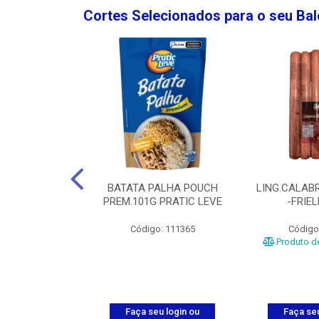
Cortes Selecionados para o seu Ba
NGO GROSSA-
BATATA PALHA POUCH
LING.CALABR
TO-5KG
PREM.101G PRATIC LEVE
-FRIE
o: 5024
Código: 111365
Código
Produto de
u login ou
Faça seu login ou
Faça seu