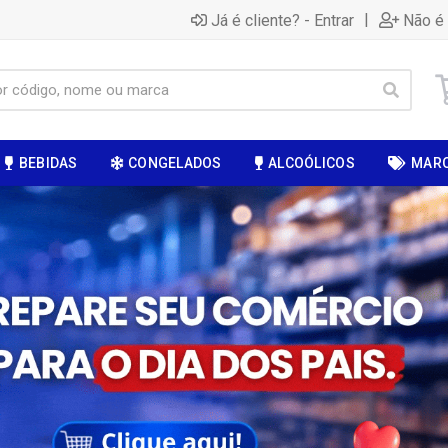
|
Já é cliente? - Entrar
Não é 
BEBIDAS
CONGELADOS
ALCOÓLICOS
MAR