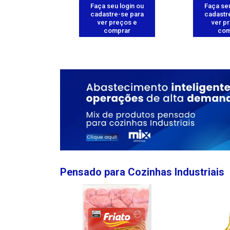
u login ou
Faça seu login ou
Faça seu
e-se para
cadastre-se para
cadastr
reços e
ver preços e
ver p
mprar
comprar
com
Pensado para Cozinhas Industriais