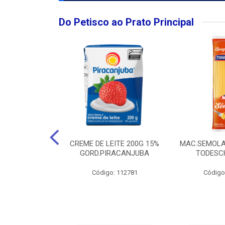
Do Petisco ao Prato Principal
O LARGO BRUT
CREME DE LEITE 200G 15%
MAC.SEMOLA
50ML
GORD.PIRACANJUBA
TODESCH
: 111989
Código: 112781
Código