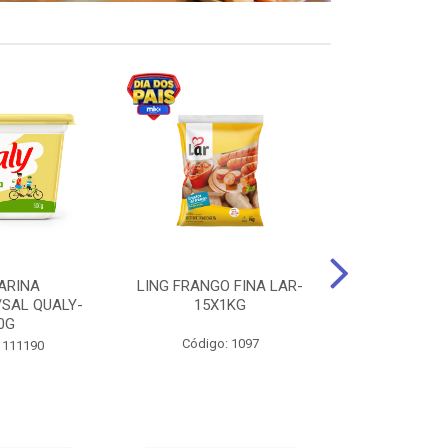
ARINA
LING FRANGO FINA LAR-
SUCO DE UVA
/SAL QUALY-
15X1KG
LARGO 
0G
Código: 1097
Código:
 111190