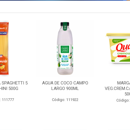
 SPAGHETTI 5
AGUA DE COCO CAMPO
MARG
INI 500G
LARGO 900ML
VEG.CREM.C
50
: 111777
Código: 111922
Código: