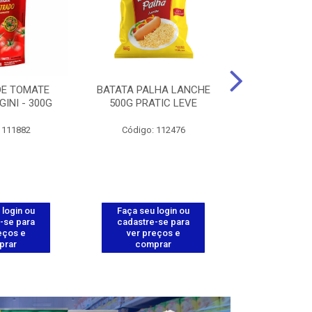
DE TOMATE
BATATA PALHA LANCHE
CORT.CG.FI
GINI - 300G
500G PRATIC LEVE
COXA ENV.
 111882
Código: 112476
Código
 login ou
Faça seu login ou
Faça seu 
-se para
cadastre-se para
cadastre
eços e
ver preços e
ver pr
prar
comprar
comp