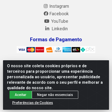
Instagram
Facebook
YouTube
Linkedin
Formas de Pagamento
O nosso site coleta cookies próprios e de
Mix Alimentos LTDA - Quadra Asr Ne 55 (412 Norte), Alameda
terceiros para proporcionar uma experiência
02, S/N - Plano Diretor Norte, Palmas/TO - CEP 77.006-540 -
personalizada ao usuário, apresentar publicidade
CNPJ 05.922.500/0001-02
relevante de acordo com o seu perfil e melhorar a
qualidade do nosso site.
Aceitar
Negar não essenciais
Preferências de Cookies