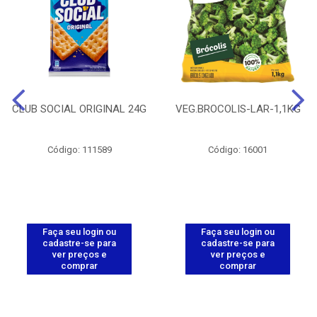
CLUB SOCIAL ORIGINAL 24G
VEG.BROCOLIS-LAR-1,1KG
Código: 111589
Código: 16001
Faça seu login ou
Faça seu login ou
cadastre-se para
cadastre-se para
ver preços e
ver preços e
comprar
comprar