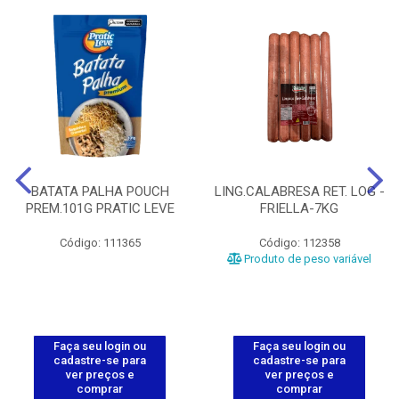
BATATA PALHA POUCH
LING.CALABRESA RET. LOG -
PREM.101G PRATIC LEVE
FRIELLA-7KG
Código: 111365
Código: 112358
Produto de peso variável
Faça seu login ou
Faça seu login ou
cadastre-se para
cadastre-se para
ver preços e
ver preços e
comprar
comprar