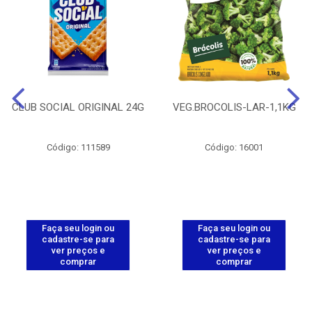
CLUB SOCIAL ORIGINAL 24G
VEG.BROCOLIS-LAR-1,1KG
Código: 111589
Código: 16001
Faça seu login ou
Faça seu login ou
cadastre-se para
cadastre-se para
ver preços e
ver preços e
comprar
comprar