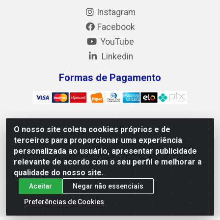
Instagram
Facebook
YouTube
Linkedin
Formas de Pagamento
O nosso site coleta cookies próprios e de
Mix Alimentos LTDA - Quadra Asr Ne 55 (412 Norte), Alameda
terceiros para proporcionar uma experiência
02, S/N - Plano Diretor Norte, Palmas/TO - CEP 77.006-540 -
personalizada ao usuário, apresentar publicidade
CNPJ 05.922.500/0001-02
relevante de acordo com o seu perfil e melhorar a
qualidade do nosso site.
Aceitar
Negar não essenciais
Preferências de Cookies