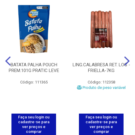
BATATA PALHA POUCH
LING.CALABRESA RET. LOG -
PREM.101G PRATIC LEVE
FRIELLA-7KG
Código: 111365
Código: 112358
Produto de peso variável
Faça seu login ou
Faça seu login ou
cadastre-se para
cadastre-se para
ver preços e
ver preços e
comprar
comprar