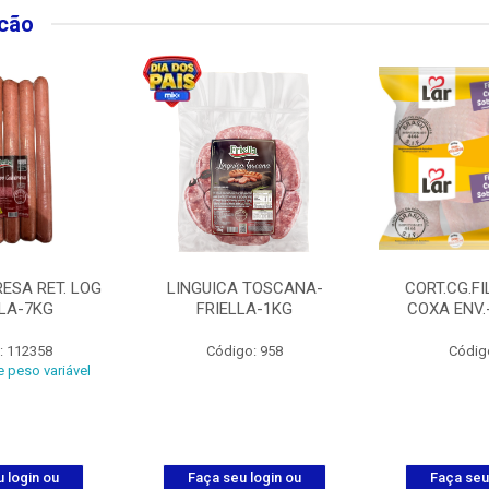
lcão
ESA RET. LOG
LINGUICA TOSCANA-
CORT.CG.FI
LLA-7KG
FRIELLA-1KG
COXA ENV.
: 112358
Código: 958
Códig
 peso variável
 login ou
Faça seu login ou
Faça seu