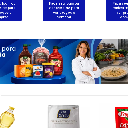
 login ou
Faça seu login ou
Faça seu
e-se para
cadastre-se para
cadastre
reços e
ver preços e
ver pr
prar
comprar
com