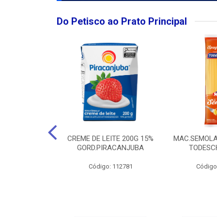
Do Petisco ao Prato Principal
O LARGO BRUT
CREME DE LEITE 200G 15%
MAC.SEMOLA
50ML
GORD.PIRACANJUBA
TODESCH
: 111989
Código: 112781
Código