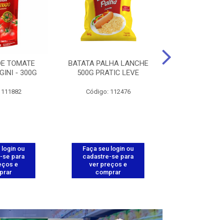
DE TOMATE
BATATA PALHA LANCHE
CORT.CG.FI
GINI - 300G
500G PRATIC LEVE
COXA ENV.
 111882
Código: 112476
Código
 login ou
Faça seu login ou
Faça seu 
-se para
cadastre-se para
cadastre
eços e
ver preços e
ver pr
prar
comprar
comp