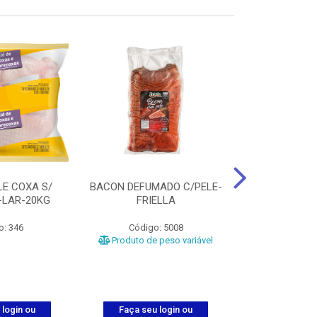
LE COXA S/
BACON DEFUMADO C/PELE-
FILE PEITO
-LAR-20KG
FRIELLA
FRIAT
o: 346
Código: 5008
Código
Produto de peso variável
 login ou
Faça seu login ou
Faça seu 