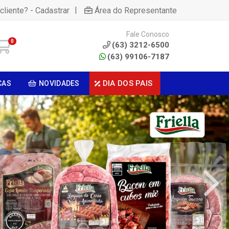
|
cliente? - Cadastrar
Área do Representante
Fale Conosco
0
(63) 3212-6500
(63) 99106-7187
DIA DOS PAIS
CAS
NOVIDADES