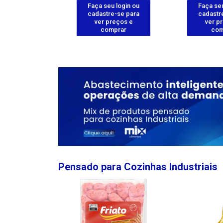
u login ou
Faça seu login ou
Faça seu
e-se para
cadastre-se para
cadastr
reços e
ver preços e
ver p
mprar
comprar
com
Pensado para Cozinhas Industriais