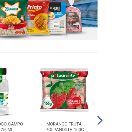
OCO CAMPO
MORANGO FRUTA-
STEAK FRANGO
 250ML
POLPANORTE-100G