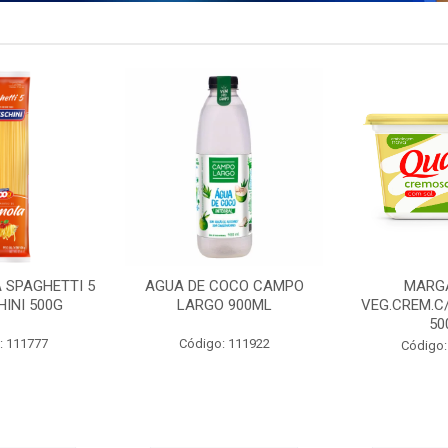
 SPAGHETTI 5
AGUA DE COCO CAMPO
MARG
INI 500G
LARGO 900ML
VEG.CREM.C
50
: 111777
Código: 111922
Código: