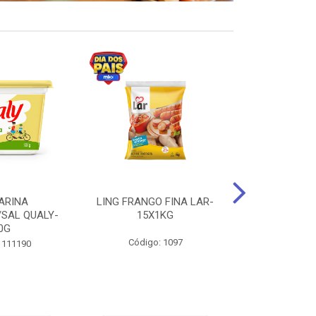
ARINA
LING FRANGO FINA LAR-
SUCO DE UVA
/SAL QUALY-
15X1KG
LARGO 
0G
Código: 1097
Código:
 111190