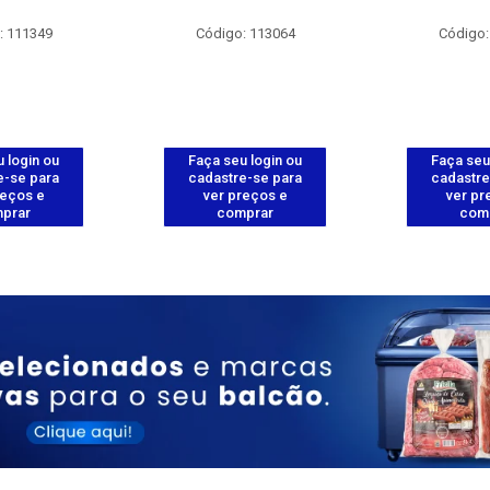
: 111349
Código: 113064
Código:
 login ou
Faça seu login ou
Faça seu
e-se para
cadastre-se para
cadastre
reços e
ver preços e
ver pr
prar
comprar
com