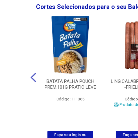
Cortes Selecionados para o seu Ba
NGO GROSSA-
BATATA PALHA POUCH
LING.CALABR
TO-5KG
PREM.101G PRATIC LEVE
-FRIE
o: 5024
Código: 111365
Código
Produto de
u login ou
Faça seu login ou
Faça seu