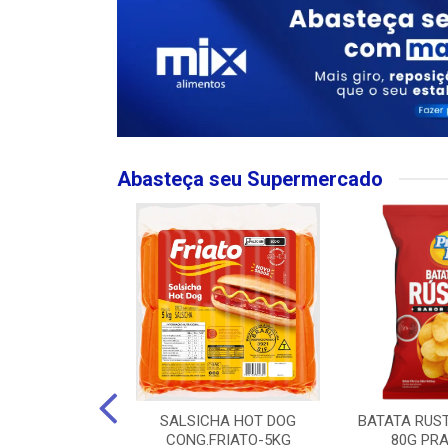
Abasteça seu Supermercado
MPO LARGO
SALSICHA HOT DOG
BATATA RUS
 ROSE 750ML
CONG.FRIATO-5KG
80G PRA