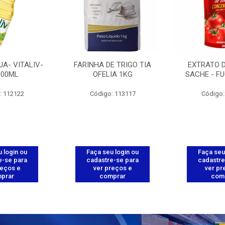
JA- VITALIV-
FARINHA DE TRIGO TIA
EXTRATO 
900ML
OFELIA 1KG
SACHE - FU
: 112122
Código: 113117
Código:
 login ou
Faça seu login ou
Faça seu
e-se para
cadastre-se para
cadastre
reços e
ver preços e
ver pr
prar
comprar
com