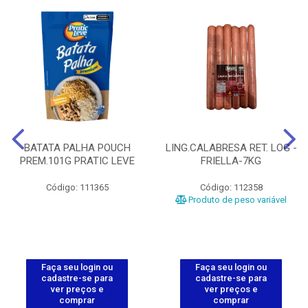
BATATA PALHA POUCH
LING.CALABRESA RET. LOG -
PREM.101G PRATIC LEVE
FRIELLA-7KG
Código: 111365
Código: 112358
Produto de peso variável
Faça seu login ou
Faça seu login ou
cadastre-se para
cadastre-se para
ver preços e
ver preços e
comprar
comprar