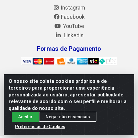
Instagram
Facebook
YouTube
Linkedin
Formas de Pagamento
O nosso site coleta cookies próprios e de
Mix Alimentos LTDA - Quadra Asr Ne 55 (412 Norte), Alameda
terceiros para proporcionar uma experiência
02, S/N - Plano Diretor Norte, Palmas/TO - CEP 77.006-540 -
personalizada ao usuário, apresentar publicidade
CNPJ 05.922.500/0001-02
relevante de acordo com o seu perfil e melhorar a
qualidade do nosso site.
Aceitar
Negar não essenciais
Preferências de Cookies