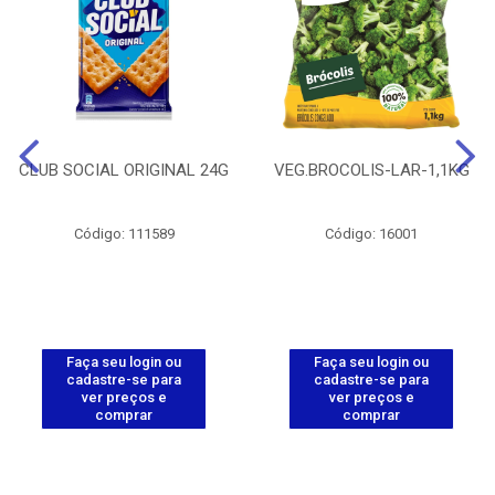
CLUB SOCIAL ORIGINAL 24G
VEG.BROCOLIS-LAR-1,1KG
Código: 111589
Código: 16001
Faça seu login ou
Faça seu login ou
cadastre-se para
cadastre-se para
ver preços e
ver preços e
comprar
comprar