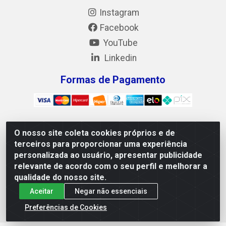
Instagram
Facebook
YouTube
Linkedin
Formas de Pagamento
O nosso site coleta cookies próprios e de
Mix Alimentos LTDA - Quadra Asr Ne 55 (412 Norte), Alameda
terceiros para proporcionar uma experiência
02, S/N - Plano Diretor Norte, Palmas/TO - CEP 77.006-540 -
personalizada ao usuário, apresentar publicidade
CNPJ 05.922.500/0001-02
relevante de acordo com o seu perfil e melhorar a
qualidade do nosso site.
Aceitar
Negar não essenciais
Preferências de Cookies