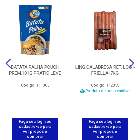
BATATA PALHA POUCH
LING.CALABRESA RET. LOG -
PREM.101G PRATIC LEVE
FRIELLA-7KG
Código: 111365
Código: 112358
Produto de peso variável
Faça seu login ou
Faça seu login ou
cadastre-se para
cadastre-se para
ver preços e
ver preços e
comprar
comprar