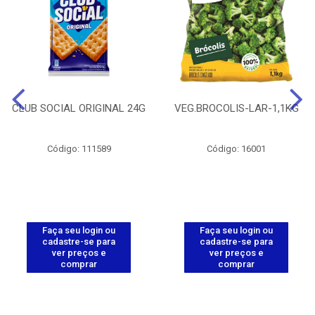
CLUB SOCIAL ORIGINAL 24G
VEG.BROCOLIS-LAR-1,1KG
Código: 111589
Código: 16001
Faça seu login ou
Faça seu login ou
cadastre-se para
cadastre-se para
ver preços e
ver preços e
comprar
comprar