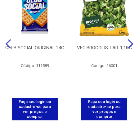
CLUB SOCIAL ORIGINAL 24G
VEG.BROCOLIS-LAR-1,1KG
Código: 111589
Código: 16001
Faça seu login ou
Faça seu login ou
cadastre-se para
cadastre-se para
ver preços e
ver preços e
comprar
comprar