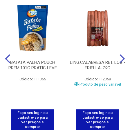
BATATA PALHA POUCH
LING.CALABRESA RET. LOG -
PREM.101G PRATIC LEVE
FRIELLA-7KG
Código: 111365
Código: 112358
Produto de peso variável
Faça seu login ou
Faça seu login ou
cadastre-se para
cadastre-se para
ver preços e
ver preços e
comprar
comprar