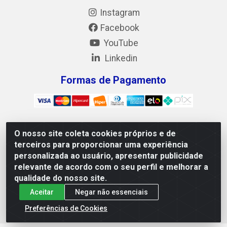
Instagram
Facebook
YouTube
Linkedin
Formas de Pagamento
O nosso site coleta cookies próprios e de
Mix Alimentos LTDA - Quadra Asr Ne 55 (412 Norte), Alameda
terceiros para proporcionar uma experiência
02, S/N - Plano Diretor Norte, Palmas/TO - CEP 77.006-540 -
personalizada ao usuário, apresentar publicidade
CNPJ 05.922.500/0001-02
relevante de acordo com o seu perfil e melhorar a
qualidade do nosso site.
Aceitar
Negar não essenciais
Preferências de Cookies