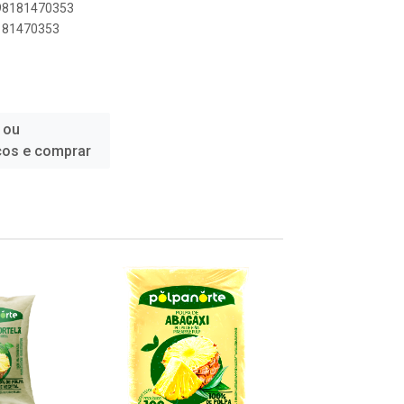
898181470353
8181470353
 ou
ços e comprar