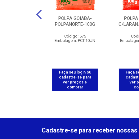
PA ACEROLA
POLPA GOIABA-
POLPA
CENOURA-
POLPANORTE-100G
C/LARAN
ANORTE-100G
Código: 575
Códi
ódigo: 570
Embalagem: PCT.10UN
Embalage
agem: PCT.10UN
 seu login ou
Faça seu login ou
Faça se
astre-se para
cadastre-se para
cadast
er preços e
ver preços e
ver 
comprar
comprar
co
Cadastre-se para receber nossas 