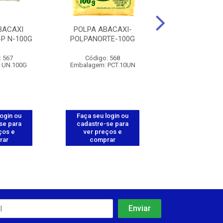
BACAXI
POLPA ABACAXI-
POLPA ACE
P N-100G
POLPANORTE-100G
C/CENOUR
POLPANORTE
: 567
Código: 568
Código: 5
 UN.100G
Embalagem: PCT.10UN
Embalagem: PC
login ou
Faça seu login ou
Faça seu log
se para
cadastre-se para
cadastre-se 
ços e
ver preços e
ver preços
rar
comprar
comprar