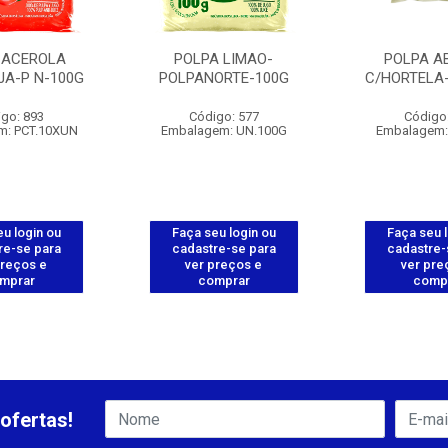
 ACEROLA
POLPA LIMAO-
POLPA A
JA-P N-100G
POLPANORTE-100G
C/HORTELA-
go: 893
Código: 577
Código
m: PCT.10XUN
Embalagem: UN.100G
Embalagem:
u login ou
Faça seu login ou
Faça seu 
re-se para
cadastre-se para
cadastre-
preços e
ver preços e
ver pre
mprar
comprar
comp
ofertas!