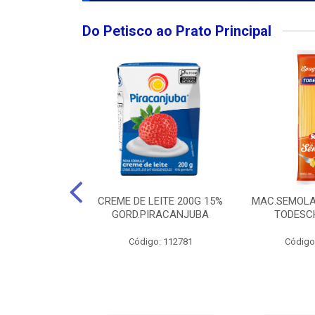
Do Petisco ao Prato Principal
O LARGO BRUT
CREME DE LEITE 200G 15%
MAC.SEMOLA
50ML
GORD.PIRACANJUBA
TODESCH
: 111989
Código: 112781
Código