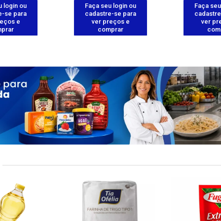
 login ou
Faça seu login ou
Faça seu
e-se para
cadastre-se para
cadastre
reços e
ver preços e
ver pr
prar
comprar
com