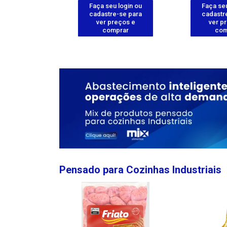
u login ou
Faça seu login ou
Faça seu
e-se para
cadastre-se para
cadastr
reços e
ver preços e
ver p
mprar
comprar
com
Pensado para Cozinhas Industriais