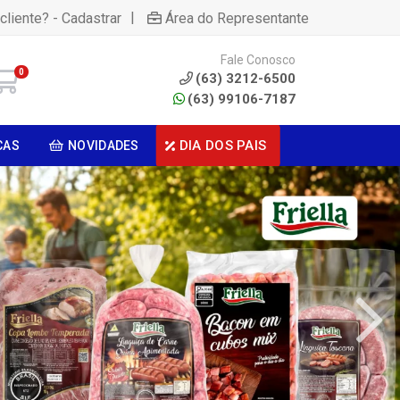
|
cliente? - Cadastrar
Área do Representante
Fale Conosco
0
(63) 3212-6500
(63) 99106-7187
DIA DOS PAIS
CAS
NOVIDADES