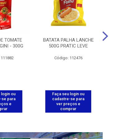
DE TOMATE
BATATA PALHA LANCHE
CORT.CG.FI
GINI - 300G
500G PRATIC LEVE
COXA ENV.
 111882
Código: 112476
Código
 login ou
Faça seu login ou
Faça seu 
-se para
cadastre-se para
cadastre
eços e
ver preços e
ver pr
prar
comprar
comp