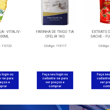
JA- VITALIV-
FARINHA DE TRIGO TIA
EXTRATO 
900ML
OFELIA 1KG
SACHE - FU
: 112122
Código: 113117
Código:
 login ou
Faça seu login ou
Faça seu
e-se para
cadastre-se para
cadastre
reços e
ver preços e
ver pr
prar
comprar
com