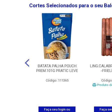
Cortes Selecionados para o seu Ba
NGO GROSSA-
BATATA PALHA POUCH
LING.CALABR
TO-5KG
PREM.101G PRATIC LEVE
-FRIE
o: 5024
Código: 111365
Código
Produto de
u login ou
Faça seu login ou
Faça seu