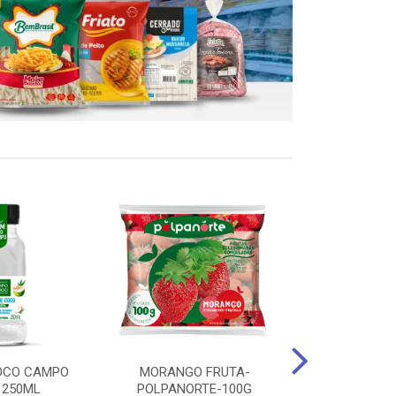
OCO CAMPO
MORANGO FRUTA-
STEAK FRANGO
 250ML
POLPANORTE-100G