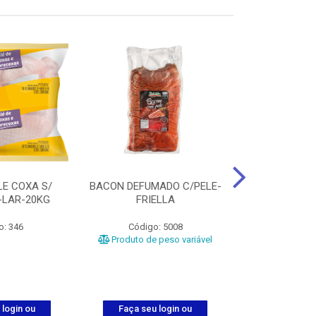
LE COXA S/
BACON DEFUMADO C/PELE-
FILE PEITO
-LAR-20KG
FRIELLA
FRIAT
o: 346
Código: 5008
Código
Produto de peso variável
 login ou
Faça seu login ou
Faça seu 