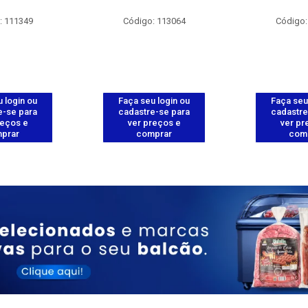
: 111349
Código: 113064
Código:
 login ou
Faça seu login ou
Faça seu
e-se para
cadastre-se para
cadastre
reços e
ver preços e
ver pr
prar
comprar
com