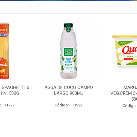
 SPAGHETTI 5
AGUA DE COCO CAMPO
MARG
INI 500G
LARGO 900ML
VEG.CREM.C
50
: 111777
Código: 111922
Código: