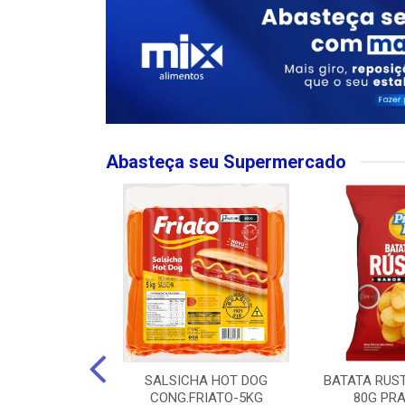
Abasteça seu Supermercado
MPO LARGO
SALSICHA HOT DOG
BATATA RUS
 ROSE 750ML
CONG.FRIATO-5KG
80G PRA