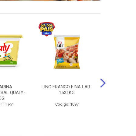
ARINA
LING FRANGO FINA LAR-
SUCO DE UVA
/SAL QUALY-
15X1KG
LARGO 
0G
Código: 1097
Código:
 111190