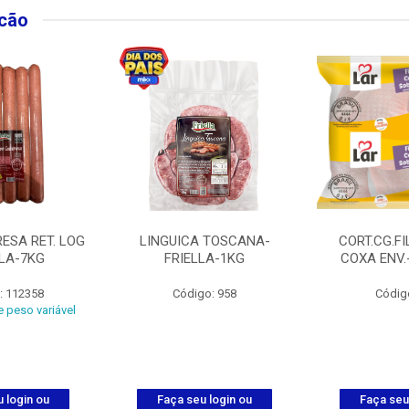
lcão
ESA RET. LOG
LINGUICA TOSCANA-
CORT.CG.FI
LLA-7KG
FRIELLA-1KG
COXA ENV.
: 112358
Código: 958
Códig
 peso variável
 login ou
Faça seu login ou
Faça seu